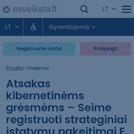
LT
LT
Gyventojams
Registruotis vizitui
Prisijungti
Pradžia
›
Naujienos
Atsakas
kibernetinėms
grėsmėms – Seime
registruoti strateginiai
įstatymų pakeitimai E.