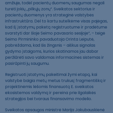
amžiuje, todėl pacientų duomenų saugumas negali
turėti jokių „pilkųjų zonų“. Sveikatos sektorius ir
pacientų duomenys yra strateginė valstybės
infrastruktūra. Dėl to kartu sutelkėme visas pajėgas,
kad šį įstatymų paketą registruotume ir pradėtume
svarstyti dar šioje Seimo pavasario sesijoje“, – teigė
Seimo Pirmininko pavaduotoja Orinta Leiputė,
pabrėždama, kad šis žingsnis – aiškus signalas
gydymo įstaigoms, kurios skatinamos jau dabar
peržiūrėti savo valdomas informacines sistemas ir
pasirūpinti jų saugumu.
Registruoti įstatymų pakeitimai žymi etapą, kai
valstybė baigia metų metus trukusį fragmentišką ir
projektinėmis lėšomis finansuotą E. sveikatos
ekosistemos valdymą ir pereina prie ilgalaikės
strategijos bei tvaraus finansavimo modelio.
Sveikatos apsaugos ministrė Marija Jakubauskienė