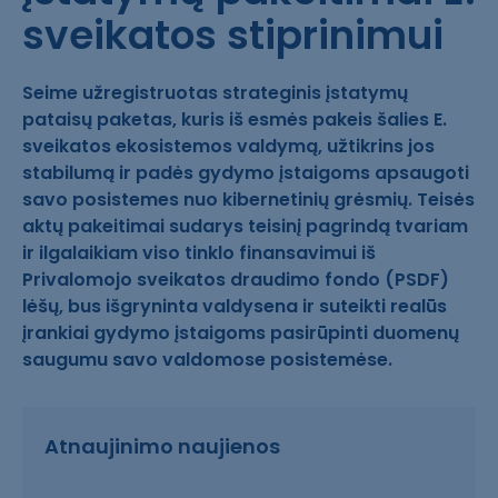
sveikatos stiprinimui
Seime užregistruotas strateginis įstatymų
pataisų paketas, kuris iš esmės pakeis šalies E.
sveikatos ekosistemos valdymą, užtikrins jos
stabilumą ir padės gydymo įstaigoms apsaugoti
savo posistemes nuo kibernetinių grėsmių. Teisės
aktų pakeitimai sudarys teisinį pagrindą tvariam
ir ilgalaikiam viso tinklo finansavimui iš
Privalomojo sveikatos draudimo fondo (PSDF)
lėšų, bus išgryninta valdysena ir suteikti realūs
įrankiai gydymo įstaigoms pasirūpinti duomenų
saugumu savo valdomose posistemėse.
Atnaujinimo naujienos