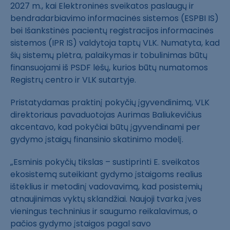
2027 m., kai Elektroninės sveikatos paslaugų ir
bendradarbiavimo informacinės sistemos (ESPBI IS)
bei Išankstinės pacientų registracijos informacinės
sistemos (IPR IS) valdytoja taptų VLK. Numatyta, kad
šių sistemų plėtra, palaikymas ir tobulinimas būtų
finansuojami iš PSDF lėšų, kurios būtų numatomos
Registrų centro ir VLK sutartyje.
Pristatydamas praktinį pokyčių įgyvendinimą, VLK
direktoriaus pavaduotojas Aurimas Baliukevičius
akcentavo, kad pokyčiai būtų įgyvendinami per
gydymo įstaigų finansinio skatinimo modelį.
„Esminis pokyčių tikslas – sustiprinti E. sveikatos
ekosistemą suteikiant gydymo įstaigoms realius
išteklius ir metodinį vadovavimą, kad posistemių
atnaujinimas vyktų sklandžiai. Naujoji tvarka įves
vieningus techninius ir saugumo reikalavimus, o
pačios gydymo įstaigos pagal savo