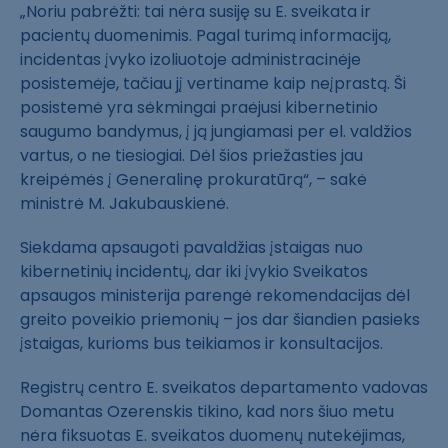
„Noriu pabrėžti: tai nėra susiję su E. sveikata ir
pacientų duomenimis. Pagal turimą informaciją,
incidentas įvyko izoliuotoje administracinėje
posistemėje, tačiau jį vertiname kaip neįprastą. Ši
posistemė yra sėkmingai praėjusi kibernetinio
saugumo bandymus, į ją jungiamasi per el. valdžios
vartus, o ne tiesiogiai. Dėl šios priežasties jau
kreipėmės į Generalinę prokuratūrą“, – sakė
ministrė M. Jakubauskienė.
Siekdama apsaugoti pavaldžias įstaigas nuo
kibernetinių incidentų, dar iki įvykio Sveikatos
apsaugos ministerija parengė rekomendacijas dėl
greito poveikio priemonių – jos dar šiandien pasieks
įstaigas, kurioms bus teikiamos ir konsultacijos.
Registrų centro E. sveikatos departamento vadovas
Domantas Ozerenskis tikino, kad nors šiuo metu
nėra fiksuotas E. sveikatos duomenų nutekėjimas,