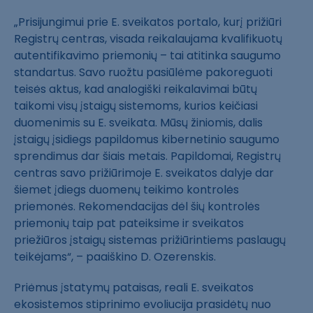
„Prisijungimui prie E. sveikatos portalo, kurį prižiūri
Registrų centras, visada reikalaujama kvalifikuotų
autentifikavimo priemonių – tai atitinka saugumo
standartus. Savo ruožtu pasiūlėme pakoreguoti
teisės aktus, kad analogiški reikalavimai būtų
taikomi visų įstaigų sistemoms, kurios keičiasi
duomenimis su E. sveikata. Mūsų žiniomis, dalis
įstaigų įsidiegs papildomus kibernetinio saugumo
sprendimus dar šiais metais. Papildomai, Registrų
centras savo prižiūrimoje E. sveikatos dalyje dar
šiemet įdiegs duomenų teikimo kontrolės
priemonės. Rekomendacijas dėl šių kontrolės
priemonių taip pat pateiksime ir sveikatos
priežiūros įstaigų sistemas prižiūrintiems paslaugų
teikėjams“, – paaiškino D. Ozerenskis.
Priėmus įstatymų pataisas, reali E. sveikatos
ekosistemos stiprinimo evoliucija prasidėtų nuo