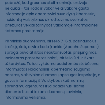
pabrėžė, kad grėsmės skaitmeninėje erdvėje
nelaukia – tai įrodo ir vakar vėlai vakare gauta
informacija apie operatyviai suvaldytą kibernetinį
incidentą Valstybinės akreditavimo sveikatos
priežiūros veiklai tarnybos valdomoje informacinės
sistemos posistemėje.
Pirminiais duomenimis, birželio 7–8 d. pasinaudojus
trečiųjų šalių atviro kodo įrankio (Apache Superset)
spraga, buvo atliktas neautorizuotas prisijungimas.
Incidentas pastebėtas naktį į birželio 9 d. ir iškart
užkardytas. Toliau vykdoma posistemės stebėsena,
informuotas Nacionalinis kibernetinio saugumo
centras, Valstybinė duomenų apsaugos inspekcija, o
gavus informaciją iš Valstybės skaitmeninių
sprendimų agentūros ir ją patikslinus, šiomis
dienomis bus atliekami duomenų savininkų
informavimo veiksmai.