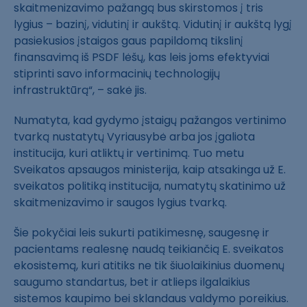
skaitmenizavimo pažangą bus skirstomos į tris
lygius – bazinį, vidutinį ir aukštą. Vidutinį ir aukštą lygį
pasiekusios įstaigos gaus papildomą tikslinį
finansavimą iš PSDF lėšų, kas leis joms efektyviai
stiprinti savo informacinių technologijų
infrastruktūrą“, – sakė jis.
Numatyta, kad gydymo įstaigų pažangos vertinimo
tvarką nustatytų Vyriausybė arba jos įgaliota
institucija, kuri atliktų ir vertinimą. Tuo metu
Sveikatos apsaugos ministerija, kaip atsakinga už E.
sveikatos politiką institucija, numatytų skatinimo už
skaitmenizavimo ir saugos lygius tvarką.
Šie pokyčiai leis sukurti patikimesnę, saugesnę ir
pacientams realesnę naudą teikiančią E. sveikatos
ekosistemą, kuri atitiks ne tik šiuolaikinius duomenų
saugumo standartus, bet ir atlieps ilgalaikius
sistemos kaupimo bei sklandaus valdymo poreikius.