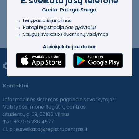
E. sveikata jūsų telefone
DUK Modernizuota ESPBI sistema
Greita. Patogu. Saugu.
→ Lengvas prisijungimas
→ Patogi registracija pas gydytojus
→ Saugus sveikatos duomenų valdymas
Atsisiųskite jau dabar
Kontaktai
Informacinės sistemos pagrindinis tvarkytojas:
Valstybės įmonė Registrų centras
Studentų g. 39, 08106 Vilnius
Tel.: +370 5 236 4577
El. p.:
e.sveikata@registrucentras.lt