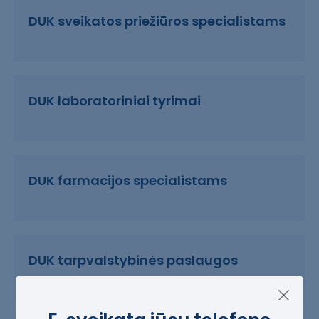
DUK sveikatos priežiūros specialistams
DUK laboratoriniai tyrimai
DUK farmacijos specialistams
DUK tarpvalstybinės paslaugos