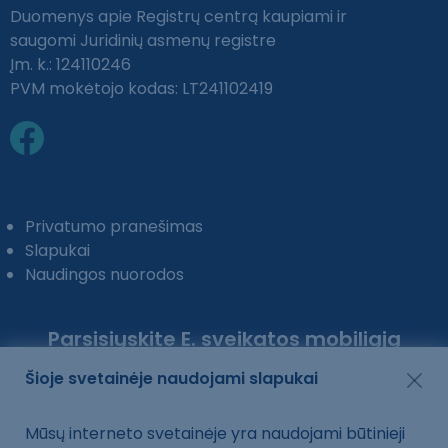
Duomenys apie Registrų centrą kaupiami ir
saugomi Juridinių asmenų registre
Įm. k.: 124110246
PVM mokėtojo kodas: LT241102419
Privatumo pranešimas
Slapukai
Naudingos nuorodos
Parsisiųskite E. sveikatos mobiliąją
programėlę:
Šioje svetainėje naudojami slapukai
Mūsų interneto svetainėje yra naudojami būtinieji