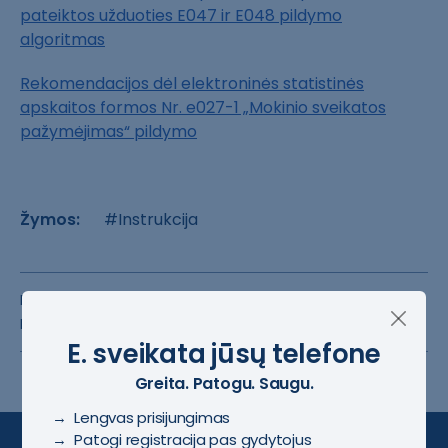
pateiktos užduoties E047 ir E048 pildymo
algoritmas
Rekomendacijos dėl elektroninės statistinės
apskaitos formos Nr. e027-1 „Mokinio sveikatos
pažymėjimas“ pildymo
Žymos:
#Instrukcija
Puslapis sukurtas:
2024-03-01
Puslapis atnaujintas:
2025-07-10
E. sveikata jūsų telefone
Greita. Patogu. Saugu.
→ Lengvas prisijungimas
→ Patogi registracija pas gydytojus