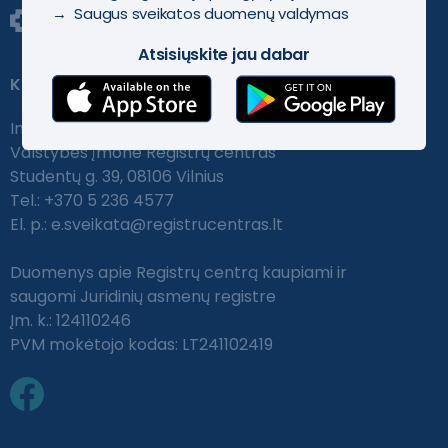
→ Saugus sveikatos duomenų valdymas
Atsisiųskite jau dabar
Kontaktai
Informacinės sistemos pagrindinis tvarkytojas:
Valstybės įmonė Registrų centras
Studentų g. 39, 08106 Vilnius
Tel.: +370 5 236 4577
El. p.:
e.sveikata@registrucentras.lt
Duomenys apie Registrų centrą kaupiami ir
saugomi Juridinių asmenų registre
Įm. k.: 124110246
PVM mokėtojo kodas: LT241102419