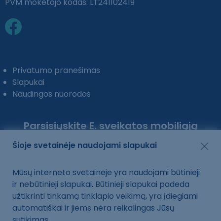
PVM mokėtojo kodas: LT241102419
Privatumo pranešimas
Slapukai
Naudingos nuorodos
Parsisiųskite E. sveikatos mobiliąją
programėlę:
Šioje svetainėje naudojami slapukai
Mūsų interneto svetainėje yra naudojami būtinieji
ir nebūtinieji slapukai. Būtinieji slapukai padeda
užtikrinti tinkamą tinklapio veikimą, yra įdiegiami
automatiškai ir jiems nėra reikalingas Jūsų
sutikimas.