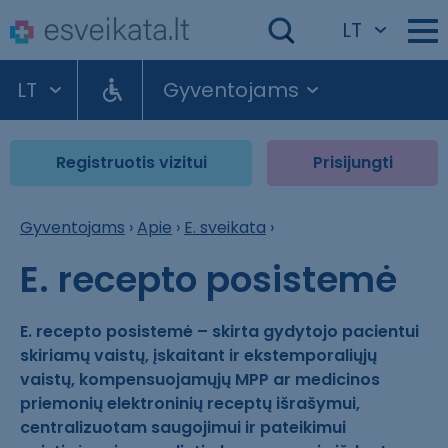
LT
LT
Gyventojams
Registruotis vizitui
Prisijungti
Gyventojams
›
Apie
›
E. sveikata
›
E. recepto posistemė
E. recepto posistemė – skirta gydytojo pacientui
skiriamų vaistų, įskaitant ir ekstemporaliųjų
vaistų, kompensuojamųjų MPP ar medicinos
priemonių elektroninių receptų išrašymui,
centralizuotam saugojimui ir pateikimui