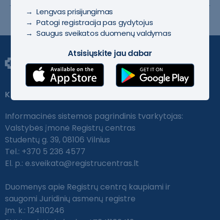
→ Lengvas prisijungimas
→ Patogi registracija pas gydytojus
→ Saugus sveikatos duomenų valdymas
Atsisiųskite jau dabar
Kontaktai
Informacinės sistemos pagrindinis tvarkytojas:
Valstybės įmonė Registrų centras
Studentų g. 39, 08106 Vilnius
Tel.: +370 5 236 4577
El. p.:
e.sveikata@registrucentras.lt
Duomenys apie Registrų centrą kaupiami ir
saugomi Juridinių asmenų registre
Įm. k.: 124110246