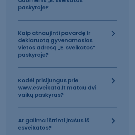
duomenis „E. sveikatos“
paskyroje?
Kaip atnaujinti pavardę ir
deklaruotą gyvenamosios
vietos adresą „E. sveikatos“
paskyroje?
Kodėl prisijungus prie
www.esveikata.lt matau dvi
vaikų paskyras?
Ar galima ištrinti įrašus iš
esveikatos?