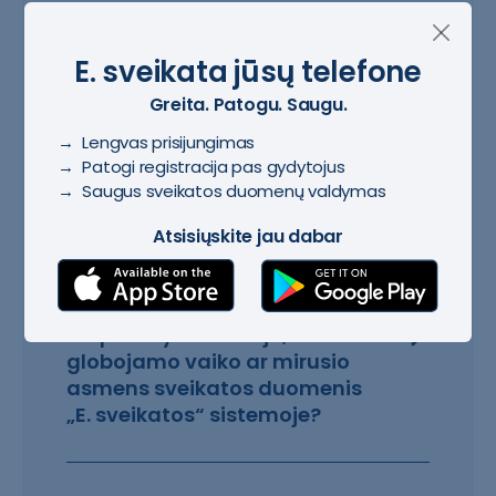
E. sveikata jūsų telefone
Kodėl dokumente matau
"Nedraustas"?
Greita. Patogu. Saugu.
→ Lengvas prisijungimas
→ Patogi registracija pas gydytojus
Siuntimo galiojimas ir
→ Saugus sveikatos duomenų valdymas
būsenos „E. sveikatos“
Atsisiųskite jau dabar
sistemoje.
Kaip matyti artimojo,
globojamo vaiko ar mirusio
asmens sveikatos duomenis
„E. sveikatos“ sistemoje?