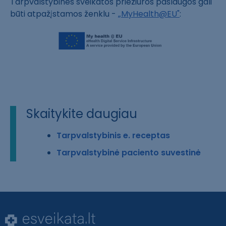
Tarpvalstybinės sveikatos priežiūros paslaugos gali
būti atpažįstamos ženklu -
„MyHealth@EU"
:
Skaitykite daugiau
Tarpvalstybinis e. receptas
Tarpvalstybinė paciento suvestinė