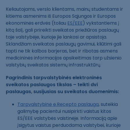
Keliautojams, verslo klientams, mainų studentams ir
kitiems asmenims iš Europos Sąjungos ir Europos
ekonominės erdvės (toliau
ES/EEE
) vykstantiems į
kitą šalį, gali prireikti sveikatos priežiūros paslaugų
toje valstybėje, kurioje jie lankosi ar apsistoja.
Sklandžiam sveikatos paslaugų gavimui, kliūtimi gali
tapti ne tik kalbos barjeras, bet ir ribotas asmens
medicininės informacijos apsikeitimas tarp užsienio
valstybių sveikatos sistemų infrastruktūrų.
Pagrindinis tarpvalstybinės elektroninės
sveikatos paslaugos tikslas – teikti dvi
paslaugas, susijusias su sveikatos duomenimis:
Tarpvalstybinė e.Recepto paslauga
, suteikia
galimybę pacientui nusipirkti vaistus kitos
ES/EEE valstybės vaistinėje. Informaciją apie
įsigytus vaistus perduodama valstybei, kurioje