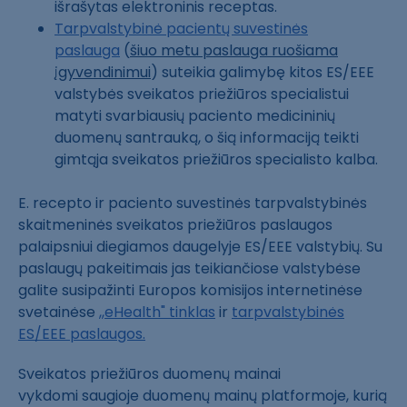
išrašytas elektroninis receptas.
Tarpvalstybinė pacientų suvestinės
paslauga
(
šiuo metu paslauga ruošiama
įgyvendinimui
)
suteikia galimybę kitos ES/EEE
valstybės sveikatos priežiūros specialistui
matyti svarbiausių paciento medicininių
duomenų santrauką, o šią informaciją teikti
gimtąja sveikatos priežiūros specialisto kalba.
E. recepto ir paciento suvestinės tarpvalstybinės
skaitmeninės sveikatos priežiūros paslaugos
palaipsniui diegiamos daugelyje ES/EEE valstybių. Su
paslaugų pakeitimais jas teikiančiose valstybėse
galite susipažinti Europos komisijos internetinėse
svetainėse
,,eHealth" tinklas
ir
tarpvalstybinės
ES/EEE paslaugos.
Sveikatos priežiūros duomenų mainai
vykdomi saugioje duomenų mainų platformoje, kurią