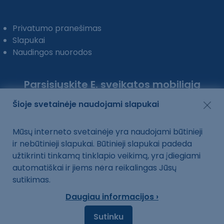
Privatumo pranešimas
Slapukai
Naudingos nuorodos
Parsisiųskite E. sveikatos mobiliąją
programėlę:
Šioje svetainėje naudojami slapukai
Mūsų interneto svetainėje yra naudojami būtinieji
ir nebūtinieji slapukai. Būtinieji slapukai padeda
užtikrinti tinkamą tinklapio veikimą, yra įdiegiami
automatiškai ir jiems nėra reikalingas Jūsų
sutikimas.
Daugiau informacijos ›
Sutinku