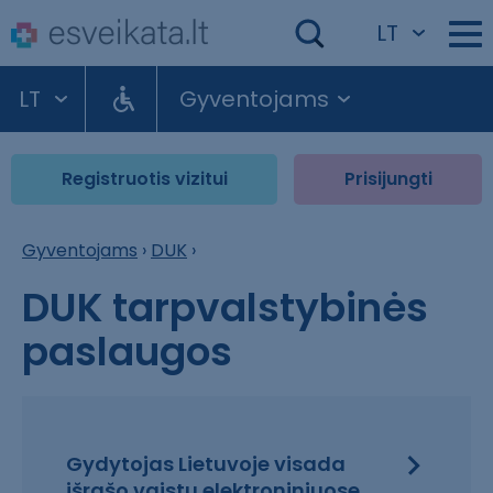
LT
LT
Gyventojams
Registruotis vizitui
Prisijungti
Gyventojams
›
DUK
›
DUK tarpvalstybinės
paslaugos
Gydytojas Lietuvoje visada
išrašo vaistų elektroniniuose