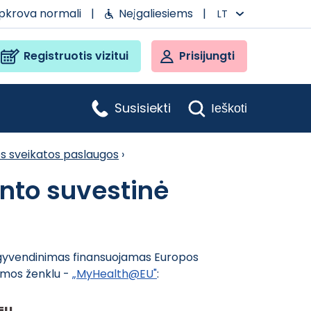
apkrova normali
|
Neįgaliesiems
|
LT
Registruotis vizitui
Prisijungti
Susisiekti
Ieškoti
s sveikatos paslaugos
›
nto suvestinė
 įgyvendinimas finansuojamas Europos
amos ženklu -
„MyHealth@EU"
: