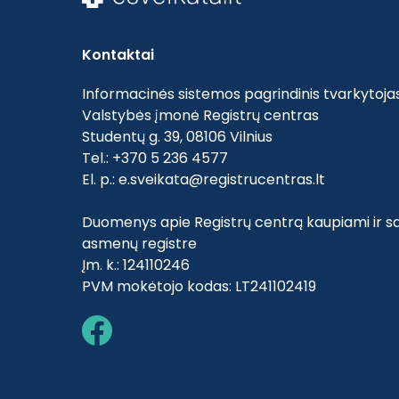
Kontaktai
Informacinės sistemos pagrindinis tvarkytojas
Valstybės įmonė Registrų centras
Studentų g. 39, 08106 Vilnius
Tel.: +370 5 236 4577
El. p.:
e.sveikata@registrucentras.lt
Duomenys apie Registrų centrą kaupiami ir sa
asmenų registre
Įm. k.: 124110246
PVM mokėtojo kodas: LT241102419