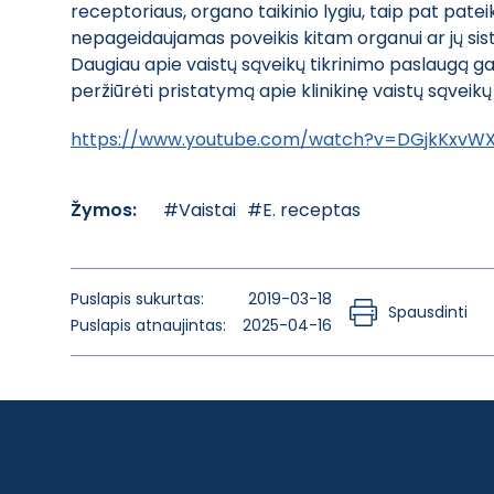
receptoriaus, organo taikinio lygiu, taip pat patei
nepageidaujamas poveikis kitam organui ar jų s
Daugiau apie vaistų sąveikų tikrinimo paslaugą g
peržiūrėti pristatymą apie klinikinę vaistų sąveik
https://www.youtube.com/watch?v=DGjkKxvWX
Žymos:
#Vaistai
#E. receptas
Puslapis sukurtas:
2019-03-18
Spausdinti
Puslapis atnaujintas:
2025-04-16