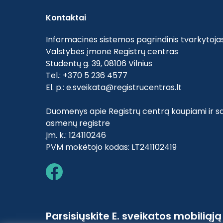
Kontaktai
Informacinės sistemos pagrindinis tvarkytojas
Valstybės įmonė Registrų centras
Studentų g. 39, 08106 Vilnius
Tel.: +370 5 236 4577
El. p.:
e.sveikata@registrucentras.lt
Duomenys apie Registrų centrą kaupiami ir sa
asmenų registre
Įm. k.: 124110246
PVM mokėtojo kodas: LT241102419
Parsisiųskite E. sveikatos mobiliąj