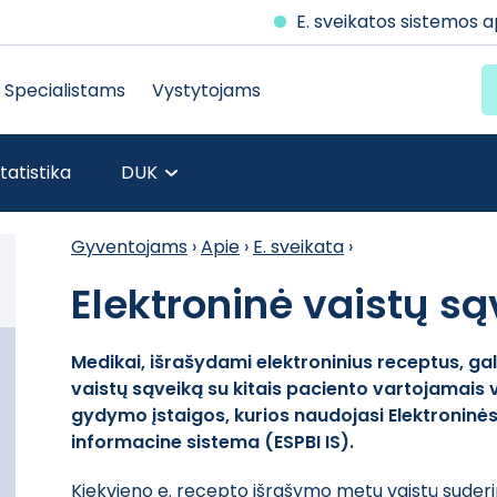
E. sveikatos sistemos 
Specialistams
Vystytojams
tatistika
DUK
Gyventojams
›
Apie
›
E. sveikata
›
Elektroninė vaistų s
Medikai, išrašydami elektroninius receptus, gali
vaistų sąveiką su kitais paciento vartojamais v
gydymo įstaigos, kurios naudojasi Elektroninė
informacine sistema (ESPBI IS).
Kiekvieno e. recepto išrašymo metu vaistų sude