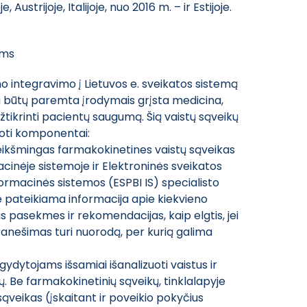
, Austrijoje, Italijoje, nuo 2016 m. – ir Estijoje.
ams
mo integravimo į Lietuvos e. sveikatos sistemą
ika būtų paremta įrodymais grįsta medicina,
žtikrinti pacientų saugumą. Šią vaistų sąveikų
ruoti komponentai:
 reikšmingas farmakokinetines vaistų sąveikas
inėje sistemoje ir Elektroninės sveikatos
ormacinės sistemos (ESPBI IS) specialisto
e pateikiama informacija apie kiekvieno
as pasekmes ir rekomendacijas, kaip elgtis, jei
anešimas turi nuorodą, per kurią galima
.
a gydytojams išsamiai išanalizuoti vaistus ir
 Be farmakokinetinių sąveikų, tinklalapyje
veikas (įskaitant ir poveikio pokyčius