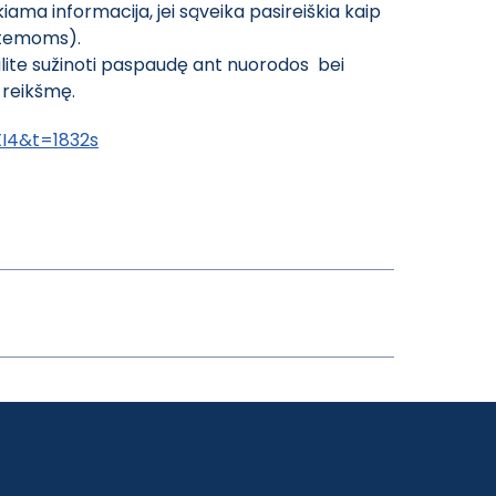
kiama informacija, jei sąveika pasireiškia kaip
istemoms).
alite sužinoti paspaudę ant nuorodos bei
ų reikšmę.
I4&t=1832s