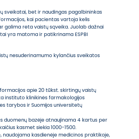
ų sveikatai, bet ir naudingas pagalbininkas
formacijos, kai pacientas vartoja kelis
ai ar galima reta vaistų sąveika. Juolab dažnai
isa tai yra matoma ir patikrinama ESPBI
vaistų nesuderinamumo kylančius sveikatos
rmacijos apie 20 tūkst. skirtingų vaistų
a instituto klinikinės farmakologijos
s tarybos ir Suomijos universitetų
temos duomenų bazėje atnaujinama 4 kartus per
skaičius kasmet siekia 1000-1500.
e, naudojama kasdienėje medicinos praktikoje,