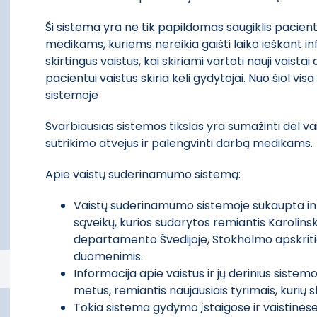
Ši sistema yra ne tik papildomas saugiklis pacient
medikams, kuriems nereikia gaišti laiko ieškant in
skirtingus vaistus, kai skiriami vartoti nauji vaist
pacientui vaistus skiria keli gydytojai. Nuo šiol v
sistemoje
Svarbiausias sistemos tikslas yra sumažinti dėl 
sutrikimo atvejus ir palengvinti darbą medikams.
Apie vaistų suderinamumo sistemą:
Vaistų suderinamumo sistemoje sukaupta info
sąveikų, kurios sudarytos remiantis Karolinsk
departamento Švedijoje, Stokholmo apskritie
duomenimis.
Informacija apie vaistus ir jų derinius sis
metus, remiantis naujausiais tyrimais, kurių 
Tokia sistema gydymo įstaigose ir vaistinės