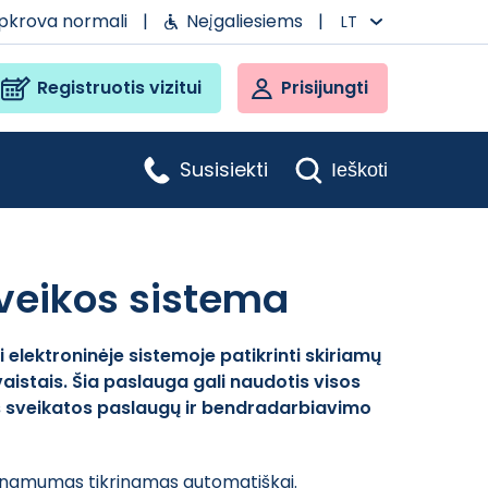
apkrova normali
|
Neįgaliesiems
|
LT
Registruotis vizitui
Prisijungti
Susisiekti
Ieškoti
ąveikos sistema
 elektroninėje sistemoje patikrinti skiriamų
aistais. Šia paslauga gali naudotis visos
s sveikatos paslaugų ir bendradarbiavimo
rinamumas tikrinamas automatiškai.