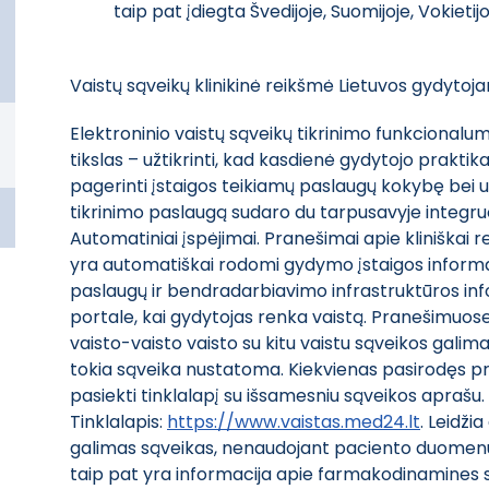
taip pat įdiegta Švedijoje, Suomijoje, Vokietijoje
Vaistų sąveikų klinikinė reikšmė Lietuvos gydytoj
Elektroninio vaistų sąveikų tikrinimo funkcionalu
tikslas – užtikrinti, kad kasdienė gydytojo prakt
pagerinti įstaigos teikiamų paslaugų kokybę bei u
tikrinimo paslaugą sudaro du tarpusavyje integ
Automatiniai įspėjimai. Pranešimai apie kliniškai
yra automatiškai rodomi gydymo įstaigos informac
paslaugų ir bendradarbiavimo infrastruktūros inf
portale, kai gydytojas renka vaistą. Pranešimuos
vaisto-vaisto vaisto su kitu vaistu sąveikos galim
tokia sąveika nustatoma. Kiekvienas pasirodęs pr
pasiekti tinklalapį su išsamesniu sąveikos aprašu
Tinklalapis:
https://www.vaistas.med24.lt
. Leidži
galimas sąveikas, nenaudojant paciento duomenų.
taip pat yra informacija apie farmakodinamines są