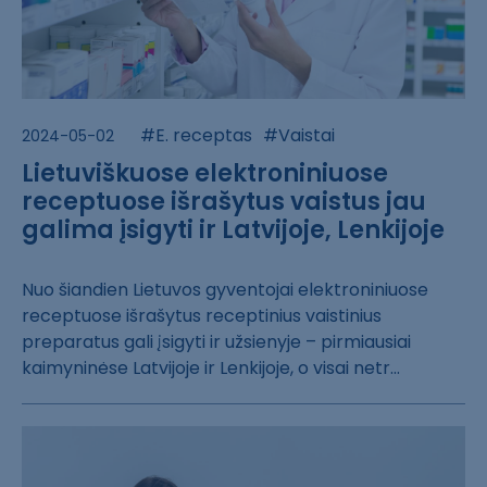
#E. receptas
#Vaistai
2024-05-02
Lietuviškuose elektroniniuose
receptuose išrašytus vaistus jau
galima įsigyti ir Latvijoje, Lenkijoje
Nuo šiandien Li​etuvos gyventoj​ai elektroniniu​ose
receptuose ​išrašytus recep​tinius vaistini​us
preparatus g​ali įsigyti ir ​užsienyje – pir​miausiai
kaimyn​inėse Latvijoje​ ir Lenkijoje, ​o visai netr...