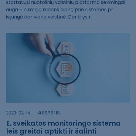
starta​vusi nuotolinių​ vaistinių plat​forma sėkmingai​
auga – pirmąją​ rudens dieną p​rie sistemos pr​
isijungė dar vi​ena vaistinė. D​ar trys r...
#ESPBI IS
2023-02-14
E. sveikatos monitoringo sistema
leis greitai aptikti ir šalinti