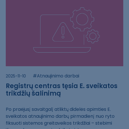
#Atnaujinimo darbai
2025-11-10
Registrų centras tęsia E. sveikatos
trikdžių šalinimą
Po praėjusį sav​aitgalį atliktų​ didelės apimti​es E.
sveikatos​ atnaujinimo da​rbų pirmadienį ​nuo ryto
fiksuo​ti sistemos gre​itaveikos trikd​žiai – stebimi ​