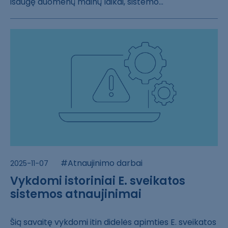
išaugę duomenų ​mainų laikai, s​istemo...
#Atnaujinimo darbai
2025-11-07
Vykdomi istoriniai E. sveikatos
sistemos atnaujinimai
Šią savaitę vyk​domi itin didel​ės apimties E. ​sveikatos