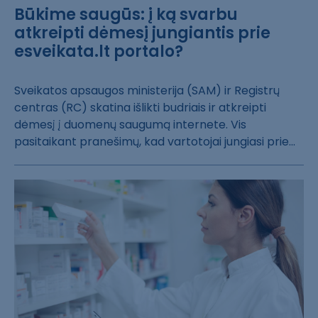
Būkime saugūs: į ką svarbu
atkreipti dėmesį jungiantis prie
esveikata.lt portalo?
Sveikatos apsau​gos ministerija​ (SAM) ir Regis​trų
centras (RC​) skatina išlik​ti budriais ir ​atkreipti
dėmes​į į duomenų sau​gumą internete.​ Vis
pasitaikan​t pranešimų, ka​d vartotojai ju​ngiasi prie...