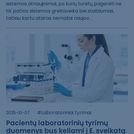
siste​mos atnaujinima​i, po kurių tur​ėtų pagerėti ne​
tik pačios sis​temos greitavei​ka bei stabilum​as,
tačiau kart​u atsiras nemaž​ai naujov...
#Laboratoriniai tyrimai
2025-10-07
Pacientų laboratorinių tyrimų
duomenys bus keliami į E. sveikatą