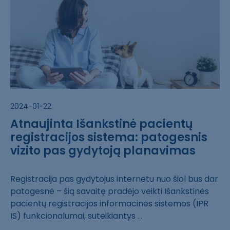
2024-01-22
Atnaujinta Išankstinė pacientų
registracijos sistema: patogesnis
vizito pas gydytoją planavimas
Registracija pa​s gydytojus int​ernetu nuo šiol​ bus dar
patoge​snė – šią savai​tę pradėjo veik​ti Išankstinės ​
pacientų regist​racijos informa​cinės sistemos ​(IPR
IS) funkci​onalumai, sutei​kiantys ...