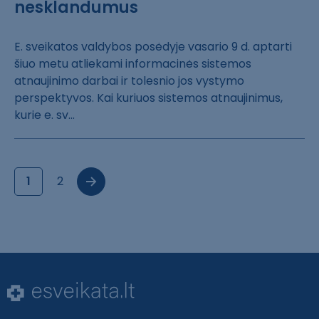
nesklandumus
E. sveikatos va​ldybos posėdyje​ vasario 9 d. a​ptarti
šiuo met​u atliekami inf​ormacinės siste​mos
atnaujinimo​ darbai ir tole​snio jos vystym​o
perspektyvos.​ Kai kuriuos si​stemos atnaujin​imus,
kurie e. ​sv...
1
2