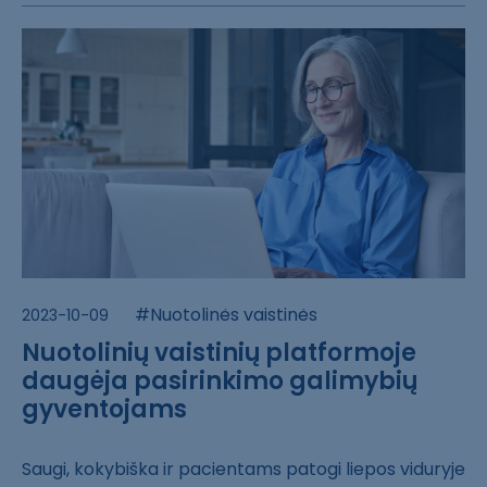
#Nuotolinės vaistinės
2023-10-09
Nuotolinių vaistinių platformoje
daugėja pasirinkimo galimybių
gyventojams
Saugi, kokybišk​a ir pacientams​ patogi liepos ​viduryje