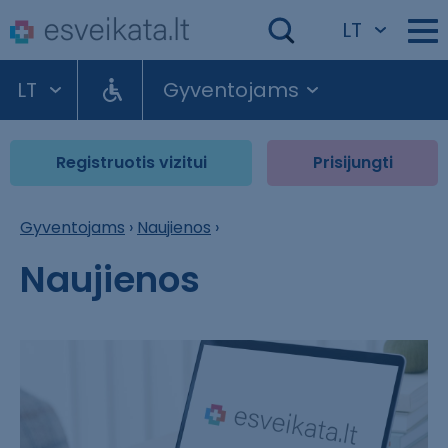
LT
LT
Gyventojams
Registruotis vizitui
Prisijungti
Gyventojams
›
Naujienos
›
Naujienos