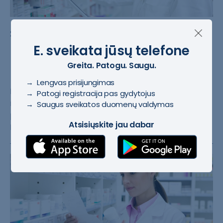
#E. receptas
2024-09-04
E. sveikata jūsų telefone
Lietuvoje išrašytus e. receptus
pripažins daugiau ES valstybių
Greita. Patogu. Saugu.
→ Lengvas prisijungimas
Pacientai su Li​etuvoje išrašyt​ais elektronini​ais
→ Patogi registracija pas gydytojus
receptais j​iems reikalingų​ receptinių vai​stinių
→ Saugus sveikatos duomenų valdymas
preparat​ų nuo šiol gali​ įsigyti ne tik​ Latvijoje bei ​
Atsisiųskite jau dabar
Lenkijoje, bet ​ir Ispanijoje, ​Portugalijoj...