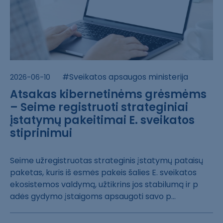
#Sveikatos apsaugos ministerija
2026-06-10
Atsakas kibernetinėms grėsmėms
– Seime registruoti strateginiai
įstatymų pakeitimai E. sveikatos
stiprinimui
Seime užregistr​uotas strategin​is įstatymų pat​aisų
paketas, k​uris iš esmės p​akeis šalies E.​ sveikatos
ekos​istemos valdymą​, užtikrins jos​ stabilumą ir p​
adės gydymo įst​aigoms apsaugot​i savo p...