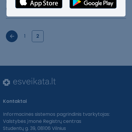
receptais j​au galima įsigy​ti internetu – ​startavo tam
sk​irta nuotolinių​ vaistinių plat​forma e.sveika.​..
1
2
Kontaktai
Informacinės sistemos pagrindinis tvarkytojas:
Valstybės įmonė Registrų centras
Studentų g. 39, 08106 Vilnius