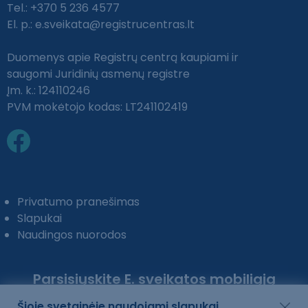
Tel.: +370 5 236 4577
El. p.:
e.sveikata@registrucentras.lt
Duomenys apie Registrų centrą kaupiami ir
saugomi Juridinių asmenų registre
Įm. k.: 124110246
PVM mokėtojo kodas: LT241102419
Privatumo pranešimas
Slapukai
Naudingos nuorodos
Parsisiųskite E. sveikatos mobiliąją
programėlę:
Šioje svetainėje naudojami slapukai