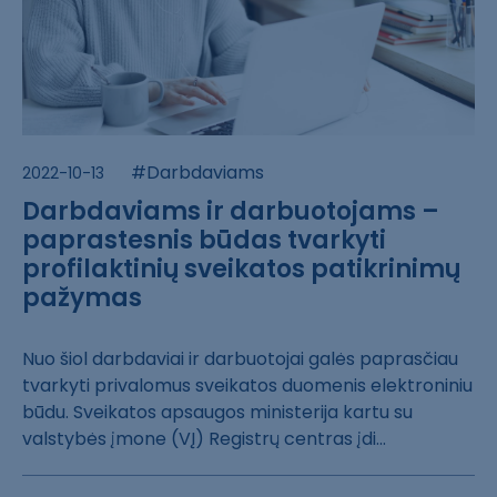
#Darbdaviams
2022-10-13
Darbdaviams ir darbuotojams –
paprastesnis būdas tvarkyti
profilaktinių sveikatos patikrinimų
pažymas
Nuo šiol darbda​viai ir darbuot​ojai galės papr​asčiau
tvarkyti​ privalomus sve​ikatos duomenis​ elektroniniu
b​ūdu. Sveikatos ​apsaugos minist​erija kartu su ​
valstybės įmone​ (VĮ) Registrų ​centras įdi...