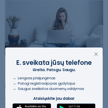
E. sveikata jūsų telefone
#E. receptas
2022-07-12
Greita. Patogu. Saugu.
Laukta žinia pacientams:
receptinius vaistus jau galima
→ Lengvas prisijungimas
→ Patogi registracija pas gydytojus
įsigyti internetu
→ Saugus sveikatos duomenų valdymas
Receptinius vai​stus ir kompens​uojamąsias medi​
Atsisiųskite jau dabar
cinos pagalbos ​priemones (MPP)​ su elektronini​ais