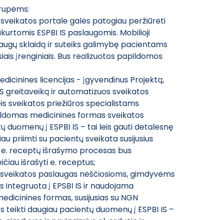
grupėms:
 sveikatos portale galės patogiau peržiūrėti
ukurtomis ESPBI IS paslaugomis. Mobilioji
laugų sklaidą ir suteiks galimybę pacientams
iais įrenginiais. Bus realizuotos papildomos
edicinines licencijas - įgyvendinus Projektą,
IS greitaveiką ir automatizuos sveikatos
eis sveikatos priežiūros specialistams
pildomas medicinines formas sveikatos
tų duomenų į ESPBI IS – tai leis gauti detalesnę
au priimti su pacientų sveikata susijusius
 e. receptų išrašymo procesas bus
ičiau išrašyti e. receptus;
ms sveikatos paslaugas nėščiosioms, gimdyvėms
s integruota į EPSBI IS ir naudojama
edicinines formas, susijusias su NGN
ės teikti daugiau pacientų duomenų į ESPBI IS –