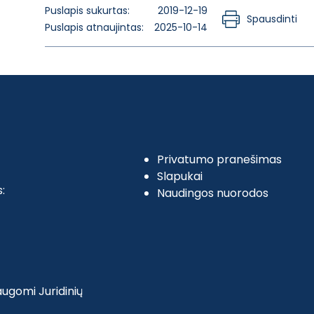
Puslapis sukurtas:
2019-12-19
Spausdinti
Puslapis atnaujintas:
2025-10-14
Privatumo pranešimas
Slapukai
:
Naudingos nuorodos
ugomi Juridinių