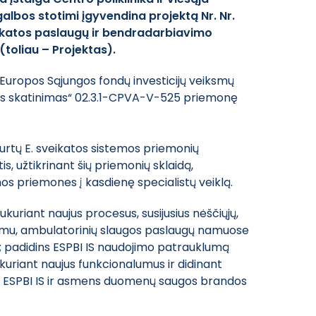
lbos stotimi įgyvendina projektą Nr. Nr.
ikatos paslaugų ir bendradarbiavimo
(toliau – Projektas).
uropos Sąjungos fondų investicijų veiksmų
ės skatinimas“ 02.3.1-CPVA-V-525 priemonę
kurtų E. sveikatos sistemos priemonių
, užtikrinant šių priemonių sklaidą,
os priemones į kasdienę specialistų veiklą.
kuriant naujus procesus, susijusius nėščiųjų,
ymu, ambulatorinių slaugos paslaugų namuose
; padidins ESPBI IS naudojimo patrauklumą
uriant naujus funkcionalumus ir didinant
s su ESPBI IS ir asmens duomenų saugos brandos