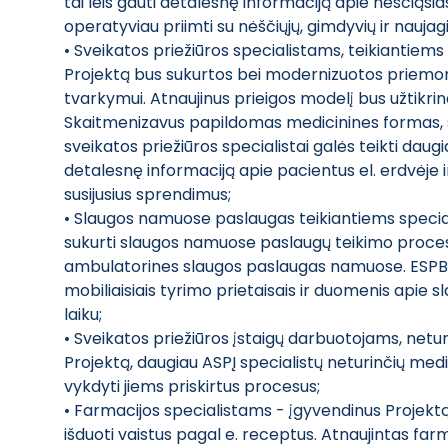
tai leis gauti detalesnę informaciją apie nėščiąsias
operatyviau priimti su nėščiųjų, gimdyvių ir naujag
• Sveikatos priežiūros specialistams, teikiantiem
Projektą bus sukurtos bei modernizuotos priemon
tvarkymui. Atnaujinus prieigos modelį bus užtik
Skaitmenizavus papildomas medicinines formas, s
sveikatos priežiūros specialistai galės teikti daug
detalesnę informaciją apie pacientus el. erdvėje 
susijusius sprendimus;
• Slaugos namuose paslaugas teikiantiems special
sukurti slaugos namuose paslaugų teikimo procesai
ambulatorines slaugos paslaugas namuose. ESPBI
mobiliaisiais tyrimo prietaisais ir duomenis apie 
laiku;
• Sveikatos priežiūros įstaigų darbuotojams, netur
Projektą, daugiau ASPĮ specialistų neturinčių medicin
vykdyti jiems priskirtus procesus;
• Farmacijos specialistams - įgyvendinus Projektą,
išduoti vaistus pagal e. receptus. Atnaujintas farma