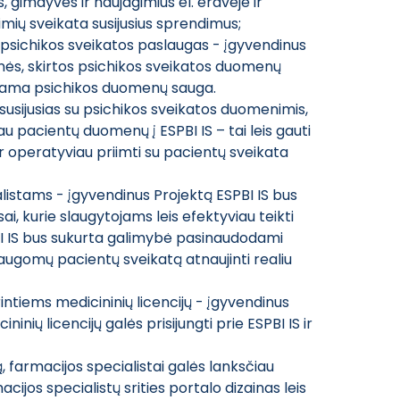
, gimdyves ir naujagimius el. erdvėje ir
imių sveikata susijusius sprendimus;
s psichikos sveikatos paslaugas - įgyvendinus
ės, skirtos psichikos sveikatos duomenų
rinama psichikos duomenų sauga.
usijusias su psichikos sveikatos duomenimis,
iau pacientų duomenų į ESPBI IS – tai leis gauti
ir operatyviau priimti su pacientų sveikata
istams - įgyvendinus Projektą ESPBI IS bus
, kurie slaugytojams leis efektyviau teikti
 IS bus sukurta galimybė pasinaudodami
slaugomų pacientų sveikatą atnaujinti realiu
intiems medicininių licencijų - įgyvendinus
inių licencijų galės prisijungti prie ESPBI IS ir
 farmacijos specialistai galės lanksčiau
cijos specialistų srities portalo dizainas leis