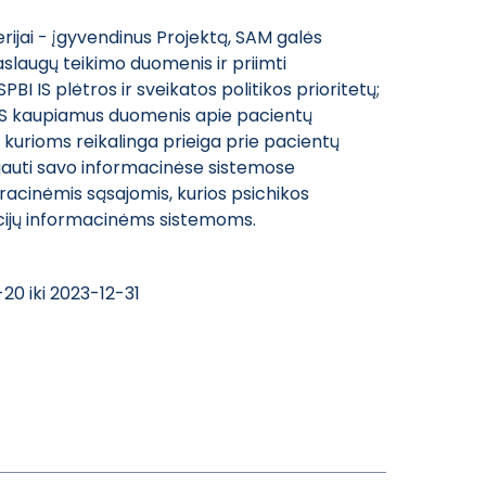
rijai - įgyvendinus Projektą, SAM galės
paslaugų teikimo duomenis ir priimti
 IS plėtros ir sveikatos politikos prioritetų;
I IS kaupiamus duomenis apie pacientų
, kurioms reikalinga prieiga prie pacientų
gauti savo informacinėse sistemose
cinėmis sąsajomis, kurios psichikos
ucijų informacinėms sistemoms.
20 iki 2023-12-31