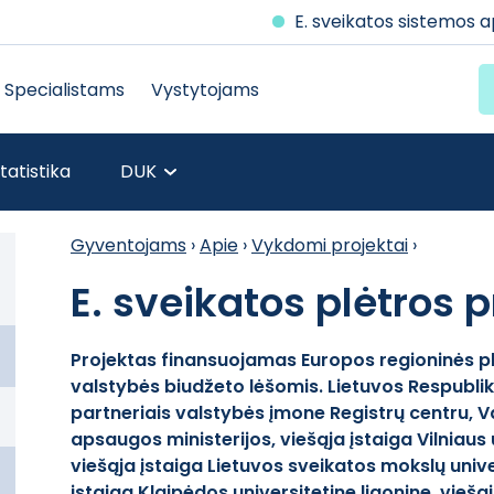
E. sveikatos sistemos 
Specialistams
Vystytojams
tatistika
DUK
Gyventojams
›
Apie
›
Vykdomi projektai
›
E. sveikatos plėtros 
Projektas finansuojamas Europos regioninės pl
valstybės biudžeto lėšomis. Lietuvos Respubli
partneriais valstybės įmone Registrų centru, V
apsaugos ministerijos, viešąja įstaiga Vilniaus 
viešąja įstaiga Lietuvos sveikatos mokslų unive
įstaiga Klaipėdos universitetine ligonine, viešąj