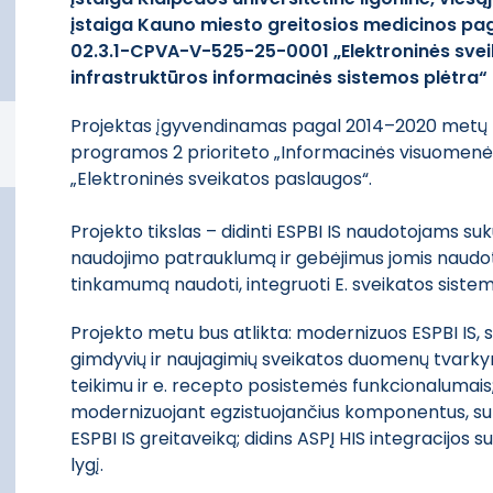
įstaiga Kauno miesto greitosios medicinos paga
02.3.1-CPVA-V-525-25-0001 „Elektroninės sve
infrastruktūros informacinės sistemos plėtra“ 
Projektas įgyvendinamas pagal 2014–2020 metų E
programos 2 prioriteto „Informacinės visuomen
„Elektroninės sveikatos paslaugos“.
Projekto tikslas – didinti ESPBI IS naudotojams su
naudojimo patrauklumą ir gebėjimus jomis naudotis
tinkamumą naudoti, integruoti E. sveikatos sistem
Projekto metu bus atlikta: modernizuos ESPBI IS, su
gimdyvių ir naujagimių sveikatos duomenų tvark
teikimu ir e. recepto posistemės funkcionalumais
modernizuojant egzistuojančius komponentus, suk
ESPBI IS greitaveiką; didins ASPĮ HIS integracijo
lygį.