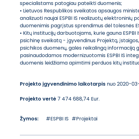
specialistams patogiau pateikti duomenis;
• Lietuvos Respublikos sveikatos apsaugos ministe
analizuoti naujai ESPBI IS realizuotų elektroninių 
duomenimis pagrįstus sprendimus dėl tolesnės ESPBI
• Kitų institucijų darbuotojams, kurie gauna ESPB
psichinę sveikatą - įgyvendinus Projektą, įstaigos
psichikos duomenų, galės reikalingą informaciją 
pasinaudodamos modernizuotomis ESPBI IS integra
duomenis leidžiama apimtimi perduos kitų instit
Projekto įgyvendinimo laikotarpis
nuo 2020-03-
Projekto vertė
7 474 688,74 Eur.
Žymos:
#ESPBI IS
#Projektai