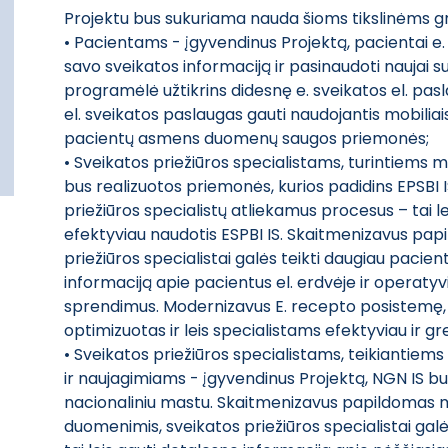
Projektu bus sukuriama nauda šioms tikslinėms 
• Pacientams - įgyvendinus Projektą, pacientai e.
savo sveikatos informaciją ir pasinaudoti naujai s
programėlė užtikrins didesnę e. sveikatos el. pas
el. sveikatos paslaugas gauti naudojantis mobiliais
pacientų asmens duomenų saugos priemonės;
• Sveikatos priežiūros specialistams, turintiems m
bus realizuotos priemonės, kurios padidins EPSBI 
priežiūros specialistų atliekamus procesus – tai l
efektyviau naudotis ESPBI IS. Skaitmenizavus pa
priežiūros specialistai galės teikti daugiau pacien
informaciją apie pacientus el. erdvėje ir operatyvi
sprendimus. Modernizavus E. recepto posistemę,
optimizuotas ir leis specialistams efektyviau ir gre
• Sveikatos priežiūros specialistams, teikiantie
ir naujagimiams - įgyvendinus Projektą, NGN IS bu
nacionaliniu mastu. Skaitmenizavus papildomas m
duomenimis, sveikatos priežiūros specialistai gal