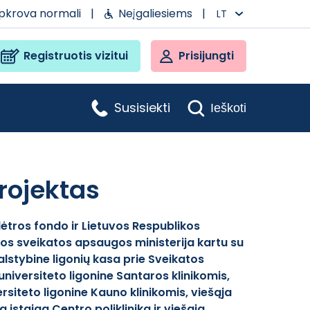
apkrova normali
|
Neįgaliesiems
|
LT
Registruotis vizitui
Prisijungti
Susisiekti
Ieškoti
projektas
ėtros fondo ir Lietuvos Respublikos
kos sveikatos apsaugos ministerija kartu su
alstybine ligonių kasa prie Sveikatos
universiteto ligonine Santaros klinikomis,
rsiteto ligonine Kauno klinikomis, viešąja
a įstaiga Centro poliklinika ir viešąja