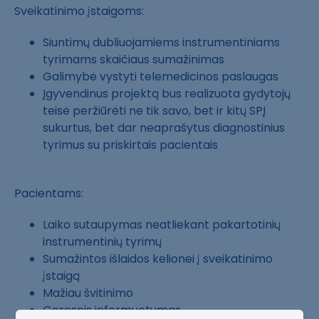
Sveikatinimo įstaigoms:
Siuntimų dubliuojamiems instrumentiniams
tyrimams skaičiaus sumažinimas
Galimybė vystyti telemedicinos paslaugas
Įgyvendinus projektą bus realizuota gydytojų
teisė peržiūrėti ne tik savo, bet ir kitų SPĮ
sukurtus, bet dar neaprašytus diagnostinius
tyrimus su priskirtais pacientais
Pacientams:
Laiko sutaupymas neatliekant pakartotinių
instrumentinių tyrimų
Sumažintos išlaidos kelionei į sveikatinimo
įstaigą
Mažiau švitinimo
Geresnis informuotumas