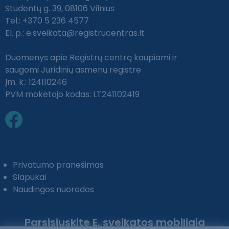
Studentų g. 39, 08106 Vilnius
Tel.: +370 5 236 4577
El. p.:
e.sveikata@registrucentras.lt
Duomenys apie Registrų centrą kaupiami ir
saugomi Juridinių asmenų registre
Įm. k.: 124110246
PVM mokėtojo kodas: LT241102419
Privatumo pranešimas
Slapukai
Naudingos nuorodos
Parsisiųskite E. sveikatos mobiliąją