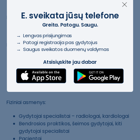
E. sveikata jūsų telefone
MedVAIS naudotojai:
Greita. Patogu. Saugu.
→ Lengvas prisijungimas
→ Patogi registracija pas gydytojus
Informacinės sistemos ir technologiniai įrenginiai:
→ Saugus sveikatos duomenų valdymas
Sveikatinimo įstaigų HIS / RIS
Atsisiųskite jau dabar
Sveikatinimo įstaigų PACS
Sveikatinimo įstaigų diagnostinius tyrimus
generuojantys įrenginiai
Fiziniai asmenys:
Gydytojai specialistai – radiologai, kardiologai
Bendrosios praktikos, šeimos gydytojai, kiti
gydytojai specialistai
Pacientai