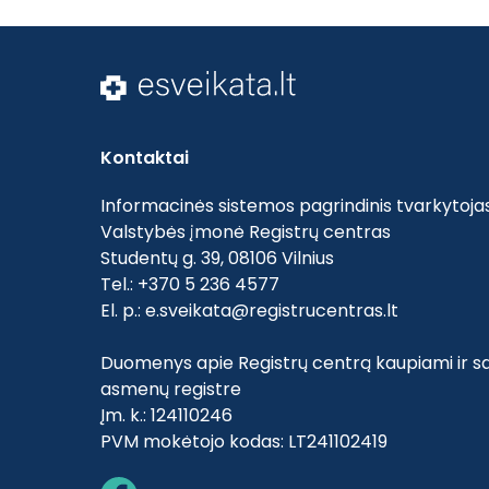
Kontaktai
Informacinės sistemos pagrindinis tvarkytojas
Valstybės įmonė Registrų centras
Studentų g. 39, 08106 Vilnius
Tel.: +370 5 236 4577
El. p.:
e.sveikata@registrucentras.lt
Duomenys apie Registrų centrą kaupiami ir sa
asmenų registre
Įm. k.: 124110246
PVM mokėtojo kodas: LT241102419