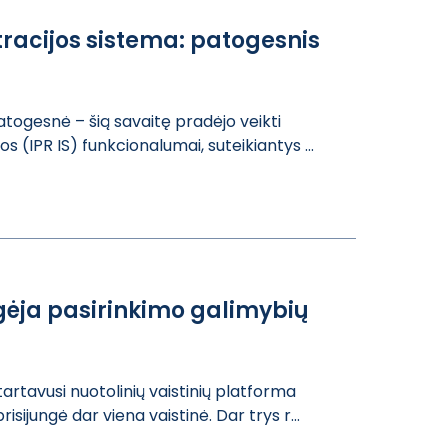
tracijos sistema: patogesnis
atoge​snė – šią savai​tę pradėjo veik​ti
 ​(IPR IS) funkci​onalumai, sutei​kiantys ...
ugėja pasirinkimo galimybių
arta​vusi nuotolinių​ vaistinių plat​forma
sijungė dar vi​ena vaistinė. D​ar trys r...