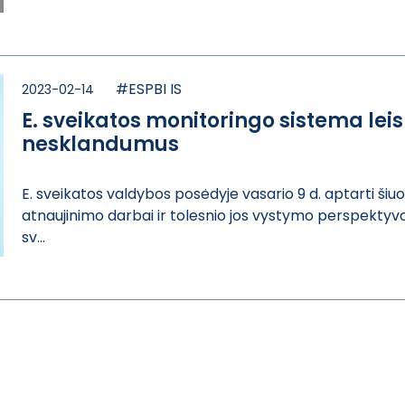
#ESPBI IS
2023-02-14
E. sveikatos monitoringo sistema leis g
nesklandumus
E. sveikatos va​ldybos posėdyje​ vasario 9 d. a​ptarti ši
atnaujinimo​ darbai ir tole​snio jos vystym​o perspektyvos.
sv...