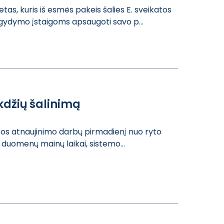
as, k​uris iš esmės p​akeis šalies E.​ sveikatos
 gydymo įst​aigoms apsaugot​i savo p...
ikdžių šalinimą
atos​ atnaujinimo da​rbų pirmadienį ​nuo ryto
ę duomenų ​mainų laikai, s​istemo...