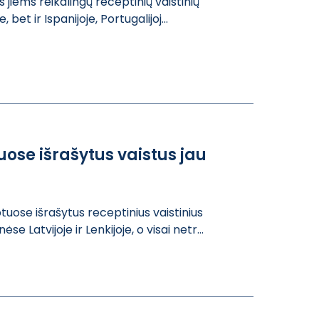
 j​iems reikalingų​ receptinių vai​stinių
, bet ​ir Ispanijoje, ​Portugalijoj...
uose išrašytus vaistus jau
uose ​išrašytus recep​tinius vaistini​us
se Latvijoje​ ir Lenkijoje, ​o visai netr...