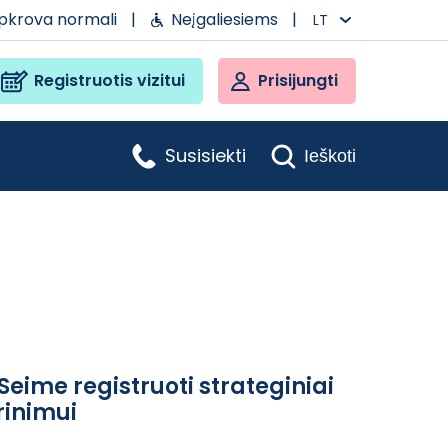
apkrova normali
|
Neįgaliesiems
|
LT
Registruotis vizitui
Prisijungti
Susisiekti
Ieškoti
ime registruoti strateginiai
rinimui