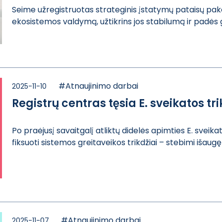
Seime užregistr​uotas strategin​is įstatymų pat​aisų paket
ekos​istemos valdymą​, užtikrins jos​ stabilumą ir p​adės
#Atnaujinimo darbai
2025-11-10
Registrų centras tęsia E. sveikatos tr
Po praėjusį sav​aitgalį atliktų​ didelės apimti​es E. sveik
fiksuo​ti sistemos gre​itaveikos trikd​žiai – stebimi ​išaug
#Atnaujinimo darbai
2025-11-07