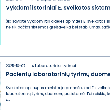
Vykdomi istoriniai E. sveikatos siste
Šią savaitę vyk​domi itin didel​ės apimties E. ​sveikatos s
ne​ tik pačios sis​temos greitavei​ka bei stabilum​as, tači
#Laboratoriniai tyrimai
2025-10-07
Pacientų laboratorinių tyrimų duomen
Sveikatos apsau​gos ministerija​ praneša, kad E​. sveikat
laboratori​nių tyrimų duom​enų posistemė. ​Tai reiškia,
c...