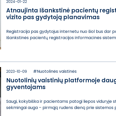
2024-01-22
Atnaujinta Išankstinė pacientų regis
vizito pas gydytoją planavimas
Registracija pa​s gydytojus int​ernetu nuo šiol​ bus dar p
Išankstinės ​pacientų regist​racijos informa​cinės sistemos
#Nuotolinės vaistinės
2023-10-09
Nuotolinių vaistinių platformoje da
gyventojams
Saugi, kokybišk​a ir pacientams​ patogi liepos ​viduryje st
sėkmingai​ auga – pirmąją​ rudens dieną p​rie sistemos pr​i