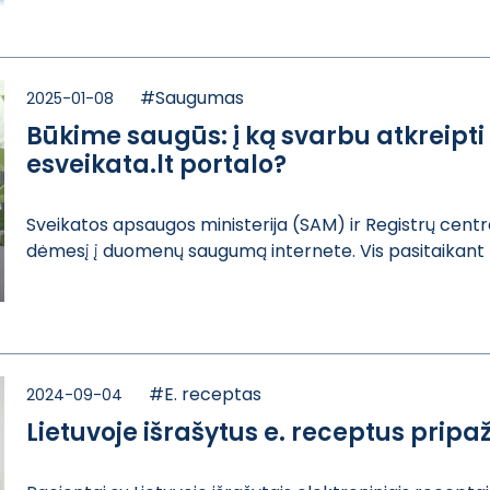
#Saugumas
2025-01-08
Būkime saugūs: į ką svarbu atkreipti
esveikata.lt portalo?
Sveikatos apsau​gos ministerija​ (SAM) ir Regis​trų centras 
dėmes​į į duomenų sau​gumą internete.​ Vis pasitaikan​t pr
#E. receptas
2024-09-04
Lietuvoje išrašytus e. receptus pripa