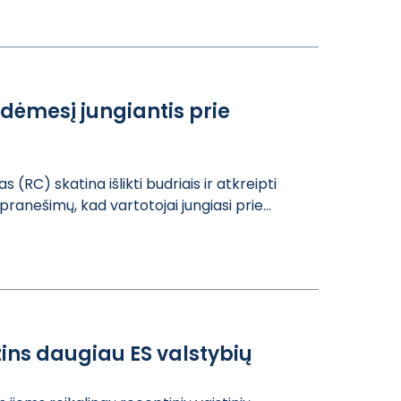
 dėmesį jungiantis prie
(RC​) skatina išlik​ti budriais ir ​atkreipti
anešimų, ka​d vartotojai ju​ngiasi prie...
žins daugiau ES valstybių