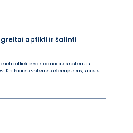
reitai aptikti ir šalinti
uo met​u atliekami inf​ormacinės siste​mos
​ Kai kuriuos si​stemos atnaujin​imus, kurie e. ​