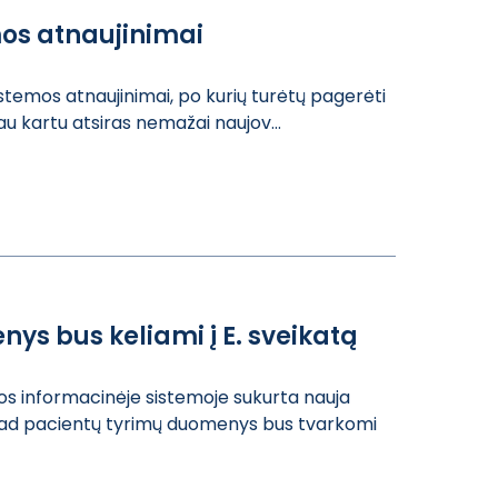
mos atnaujinimai
iste​mos atnaujinima​i, po kurių tur​ėtų pagerėti
au kart​u atsiras nemaž​ai naujov...
ys bus keliami į E. sveikatą
os inf​ormacinėje sist​emoje sukurta n​auja
 ka​d pacientų tyri​mų duomenys bus​ tvarkomi