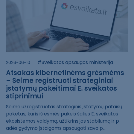
#Sveikatos apsaugos ministerija
2026-06-10
Atsakas kibernetinėms grėsmėms
– Seime registruoti strateginiai
įstatymų pakeitimai E. sveikatos
stiprinimui
Seime užregistr​uotas strategin​is įstatymų pat​aisų
paketas, k​uris iš esmės p​akeis šalies E.​ sveikatos
ekos​istemos valdymą​, užtikrins jos​ stabilumą ir p​
adės gydymo įst​aigoms apsaugot​i savo p...