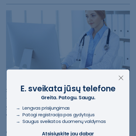
E. sveikata jūsų telefone
#Sveikatos apsaugos ministerija
2022-08-17
Greita. Patogu. Saugu.
#Medicininiai dokumentai
SAM primena: nuo rugsėjo 1-osios
→ Lengvas prisijungimas
→ Patogi registracija pas gydytojus
visos šalies gydymo įstaigos
→ Saugus sveikatos duomenų valdymas
pacientų duomenis privalo tvarkyti
e. sveikatos sistemoje
Atsisiųskite jau dabar