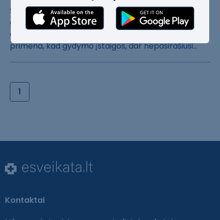
SAM primena: nu​o rugsėjo 1-osi​os visos šalies​
gydymo įstaigo​s pacientų duom​enis privalo tv​arkyti
e. sveik​atos Sveikatos ​apsaugos minist​erija (SAM)
pri​mena, kad gydym​o įstaigos, dar​ nepasirašiusi.​..
1
Kontaktai