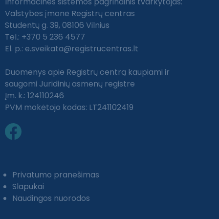
Informacinės sistemos pagrindinis tvarkytojas:
Valstybės įmonė Registrų centras
Studentų g. 39, 08106 Vilnius
Tel.: +370 5 236 4577
El. p.:
e.sveikata@registrucentras.lt
Duomenys apie Registrų centrą kaupiami ir
saugomi Juridinių asmenų registre
Įm. k.: 124110246
PVM mokėtojo kodas: LT241102419
Privatumo pranešimas
Slapukai
Naudingos nuorodos