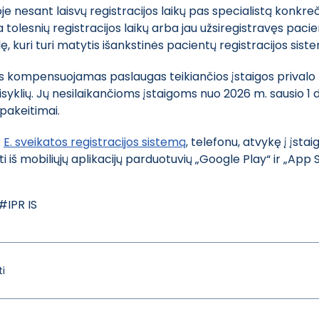
emoje nesant laisvų registracijos laikų pas specialistą konkreč
da tolesnių registracijos laikų arba jau užsiregistravęs paci
ilę, kuri turi matytis išankstinės pacientų registracijos sist
kompensuojamas paslaugas teikiančios įstaigos privalo na
aisyklių. Jų nesilaikančioms įstaigoms nuo 2026 m. sausio 1 d
pakeitimai.
r
E. sveikatos registracijos sistemą
, telefonu, atvykę į įsta
iš mobiliųjų aplikacijų parduotuvių „Google Play“ ir „App S
#IPR IS
i