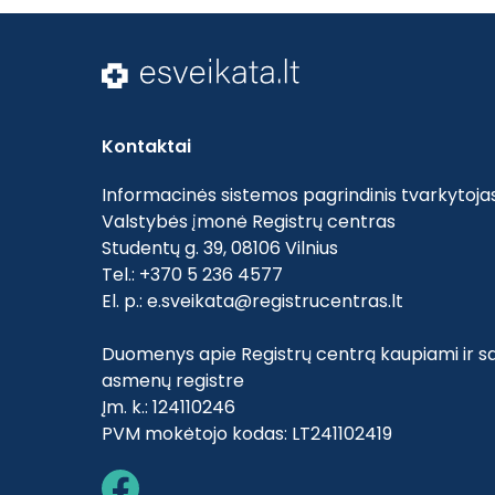
Kontaktai
Informacinės sistemos pagrindinis tvarkytojas
Valstybės įmonė Registrų centras
Studentų g. 39, 08106 Vilnius
Tel.: +370 5 236 4577
El. p.:
e.sveikata@registrucentras.lt
Duomenys apie Registrų centrą kaupiami ir sa
asmenų registre
Įm. k.: 124110246
PVM mokėtojo kodas: LT241102419