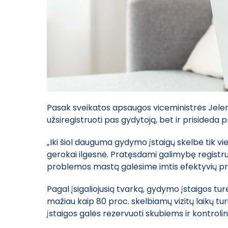
Pasak sveikatos apsaugos viceministrės Jelen
užsiregistruoti pas gydytoją, bet ir prisideda p
„Iki šiol dauguma gydymo įstaigų skelbė tik vie
gerokai ilgesnė. Pratęsdami galimybę registruo
problemos mastą galėsime imtis efektyvių priem
Pagal įsigaliojusią tvarką, gydymo įstaigos tu
mažiau kaip 80 proc. skelbiamų vizitų laikų tur
įstaigos galės rezervuoti skubiems ir kontroli