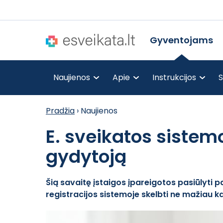
Gyventojams
Naujienos
Apie
Instrukcijos
S
Pradžia
›
Naujienos
E. sveikatos sistem
gydytoją
Šią savaitę įstaigos įpareigotos pasiūlyti
registracijos sistemoje skelbti ne mažiau k