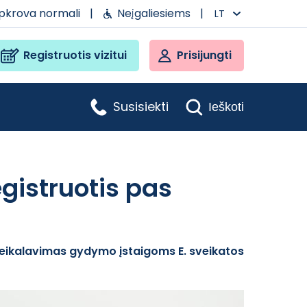
apkrova normali
|
Neįgaliesiems
|
LT
Registruotis vizitui
Prisijungti
Susisiekti
Ieškoti
egistruotis pas
 reikalavimas gydymo įstaigoms E. sveikatos