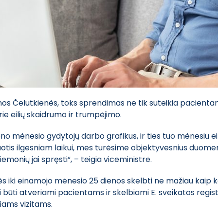
os Čelutkienės, toks sprendimas ne tik suteikia pacientam
rie eilių skaidrumo ir trumpėjimo.
no mėnesio gydytojų darbo grafikus, ir ties tuo mėnesiu eil
tis ilgesniam laikui, mes turėsime objektyvesnius duomenis
onių jai spręsti“, – teigia viceministrė.
rės iki einamojo mėnesio 25 dienos skelbti ne mažiau kaip k
i būti atveriami pacientams ir skelbiami E. sveikatos regist
niams vizitams.