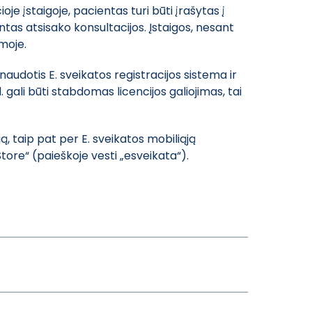
ioje įstaigoje, pacientas turi būti įrašytas į
entas atsisako konsultacijos. Įstaigos, nesant
emoje.
udotis E. sveikatos registracijos sistema ir
. gali būti stabdomas licencijos galiojimas, tai
igą, taip pat per E. sveikatos mobiliąją
tore“ (paieškoje vesti „esveikata“).