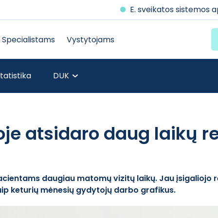
E. sveikatos sistemos 
Specialistams
Vystytojams
tatistika
DUK
oje atsidaro daug laikų r
 pacientams daugiau matomų vizitų laikų. Jau įsigaliojo
aip keturių mėnesių gydytojų darbo grafikus.