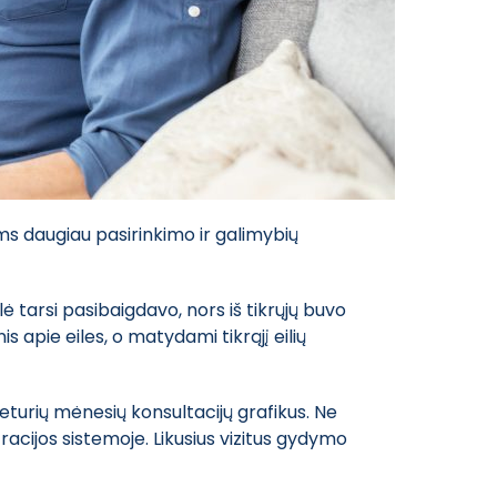
s daugiau pasirinkimo ir galimybių
ė tarsi pasibaigdavo, nors iš tikrųjų buvo
 apie eiles, o matydami tikrąjį eilių
eturių mėnesių konsultacijų grafikus. Ne
racijos sistemoje. Likusius vizitus gydymo