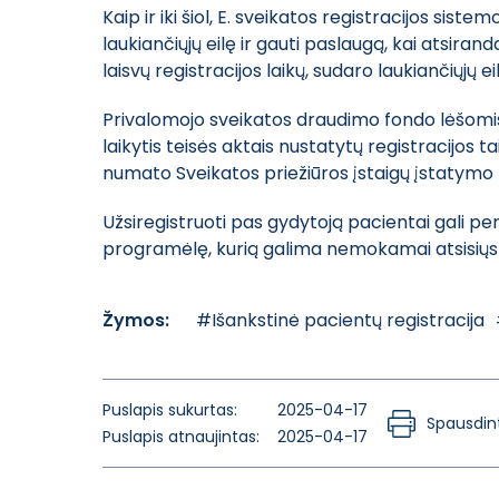
Kaip ir iki šiol, E. sveikatos registracijos sist
laukiančiųjų eilę ir gauti paslaugą, kai atsiran
laisvų registracijos laikų, sudaro laukiančiųjų e
Privalomojo sveikatos draudimo fondo lėšomis 
laikytis teisės aktais nustatytų registracijos t
numato Sveikatos priežiūros įstaigų įstatymo 
Užsiregistruoti pas gydytoją pacientai gali pe
programėlę, kurią galima nemokamai atsisiųsti 
Žymos:
#Išankstinė pacientų registracija
Puslapis sukurtas:
2025-04-17
Spausdint
Puslapis atnaujintas:
2025-04-17