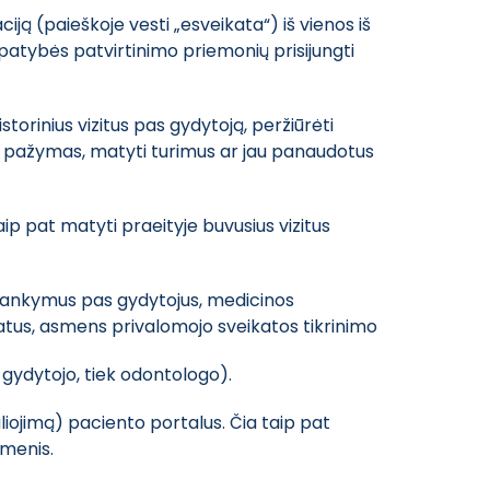
ją (paieškoje vesti „esveikata“) iš vienos iš
apatybės patvirtinimo priemonių prisijungti
storinius vizitus pas gydytoją, peržiūrėti
imas pažymas, matyti turimus ar jau panaudotus
ip pat matyti praeityje buvusius vizitus
silankymus pas gydytojus, medicinos
tatus, asmens privalomojo sveikatos tikrinimo
gydytojo, tiek odontologo).
aliojimą) paciento portalus. Čia taip pat
uomenis.