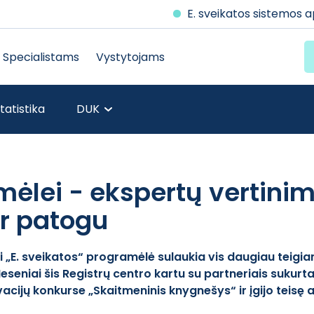
E. sveikatos sistemos 
Specialistams
Vystytojams
tatistika
DUK
mėlei - ekspertų vertinim
ir patogu
ji „E. sveikatos“ programėlė sulaukia vis daugiau teigia
 Neseniai šis Registrų centro kartu su partneriais sukurt
acijų konkurse „Skaitmeninis knygnešys“ ir įgijo teisę 