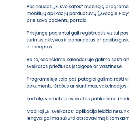
Pasinaudoti „E. sveikatos“ mobiliąją programėl
mobiliųjų aplikacijų parduotuvių („Google Play
prie savo pacientų portalo.
Prisijungę pacientai gali registruotis vizitui p
turimus aktyvius ir panaudotus ar pasibaigusius
e. receptus.
Be to, esančiame kalendoriuje galima sekti art
sveikatos priežiūros įstaigose ar vaistinėse.
Programėlėje taip pat patogiai galima rasti v
dokumentų išrašus ar siuntimus, vakcinacijos 
kortelę, vairuotojo sveikatos patikrinimo med
Mobilioji „E. sveikatos“ aplikacija leidžia nes
lengvai galima sukurti atstovavimą kitam asmen