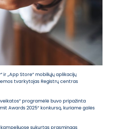
“ ir „App Store“ mobiliųjų aplikacijų
stemos tvarkytojas Registrų centras
 sveikatos“ programėlė buvo pripažinta
 Summit Awards 2025“ konkursą, kuriame galės
io kampeliuose sukurtas prasmingas