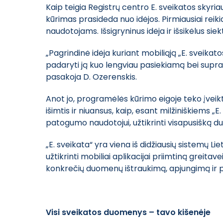
Kaip teigia Registrų centro E. sveikatos skyri
kūrimas prasideda nuo idėjos. Pirmiausiai reiki
naudotojams. Išsigryninus idėja ir išsikėlus si
„Pagrindinė idėja kuriant mobiliąją „E. sveika
padaryti ją kuo lengviau pasiekiamą bei supra
pasakoja D. Ozerenskis.
Anot jo, programėlės kūrimo eigoje teko įveikti
išimtis ir niuansus, kaip, esant milžiniškiems 
patogumo naudotojui, užtikrinti visapusišką
„E. sveikata“ yra viena iš didžiausių sistemų Li
užtikrinti mobiliai aplikacijai priimtiną greita
konkrečių duomenų ištraukimą, apjungimą ir p
Visi sveikatos duomenys – tavo kišenėje