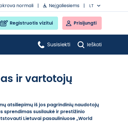
apkrova normali
|
Neįgaliesiems
|
LT
Registruotis vizitui
Prisijungti
Susisiekti
Ieškoti
as ir vartotojų
mų atsiliepimų iš jos pagrindinių naudotojų
as sprendimas susilaukė ir prestižinio
atstovauti Lietuvai pasauliniuose „World