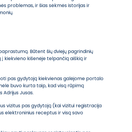
 problemas, ir šias sėkmės istorijas ir
žmonių.
paprastumą. Būtent šių dviejų pagrindinių
į kiekvieno kišenėje telpančią aiškią ir
truoti pas gydytoją kiekvienas galėjome portalo
amėlė buvo kurta taip, kad visą rūpimą
s Adrijus Jusas.
 vizitus pas gydytoją (kai vizitui registracija
us elektroninius receptus ir visą savo