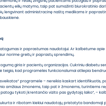
š priemonių ir realių žingsnių pacientams patogiau ir papra
 pacientų eilių matymo, taip pat sumažinti biurokratinio da
bių lengvinant administracinę naštą medikams ir paprasti
ubauskienė.
mą
atogumas ir paprastumas naudotojui. Ar kalbėtume apie m
isur norime greitų ir paprastų sprendimų.
ogumą giria ir pacientų organizacijos. Cukriniu diabetu
nė teigia, kad programėlės funkcionalumai atliepia bendr
 sveikatos“ programėle – nereikia kaskart identifikuotis,
io amžiaus žmonėms, taip pat ir žmonėms, turintiems re
patogu tykoti įkrentančio vizito pas gydytoją laiko“, – ka
urta ir ribotam kiekiui naudotojų pristatyta bandomoji pr