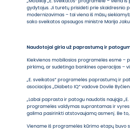
„Mobilioji „E. sveikatos“ programėlė – viena i
gydytojus. Ji turėtų prisidėti prie skaidresnio
modernizavimas – tai viena iš mūsų siekiamy
sako sveikatos apsaugos ministrė Marija Jak
Naudotojai giria už paprastumą ir patogu
Kiekvienos mobiliosios programėlės esmė – p
pirkimą, ar sudėtinga bankines operacijas – v
„E. sveikatos“ programėlės paprastumą ir pat
asociacijos „Diabeto IQ“ vadovė Dovilė Byčie
„Labai paprasta ir patogu naudotis naująja „E.
programėlės valdymas suprantamas ir vyresn
galima pasirinkti atstovaujamą asmenį. Be to, 
Viename iš programėlės kūrimo etapų buvo suk