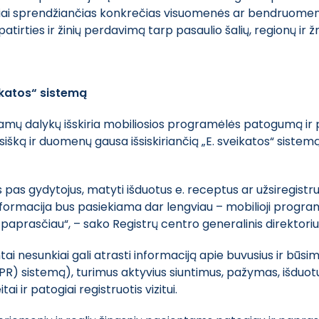
yviai sprendžiančias konkrečias visuomenės ar bendruomenės
t patirties ir žinių perdavimą tarp pasaulio šalių, regionų ir 
ikatos“ sistemą
amų dalykų išskiria mobiliosios programėlės patogumą ir 
šką ir duomenų gausa išsiskiriančią „E. sveikatos“ sistemą 
itus pas gydytojus, matyti išduotus e. receptus ar užsiregis
i informacija bus pasiekiama dar lengviau – mobilioji progr
 paprasčiau“, – sako Registrų centro generalinis direktoriu
i nesunkiai gali atrasti informaciją apie buvusius ir būsimus
(IPR) sistemą), turimus aktyvius siuntimus, pažymas, išduot
ai ir patogiai registruotis vizitui.