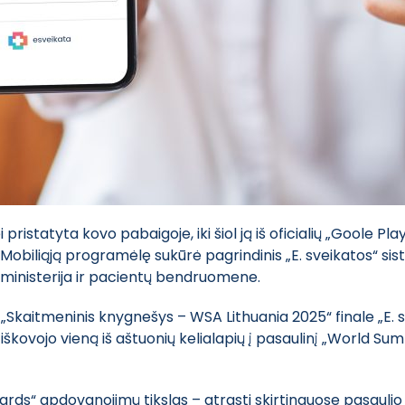
ristatyta kovo pabaigoje, iki šiol ją iš oficialių „Goole Play
 Mobiliąją programėlę sukūrė pagrindinis „E. sveikatos“ si
inisterija ir pacientų bendruomene.
 „Skaitmeninis knygnešys – WSA Lithuania 2025“ finale „E.
ir iškovojo vieną iš aštuonių kelialapių į pasaulinį „World
rds“ apdovanojimų tikslas – atrasti skirtinguose pasaul