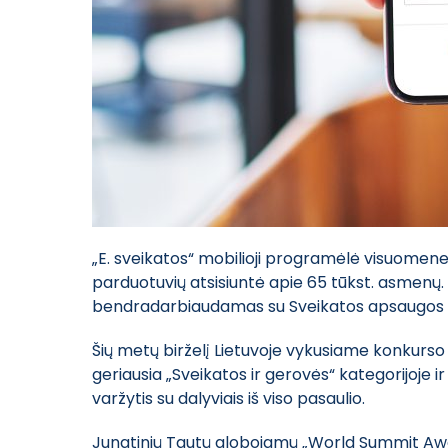
„E. sveikatos“ mobilioji programėlė visuomenei p
parduotuvių atsisiuntė apie 65 tūkst. asmenų.
bendradarbiaudamas su Sveikatos apsaugos m
Šių metų birželį Lietuvoje vykusiame konkurso
geriausia „Sveikatos ir gerovės“ kategorijoje 
varžytis su dalyviais iš viso pasaulio.
Jungtinių Tautų globojamų „World Summit Awa