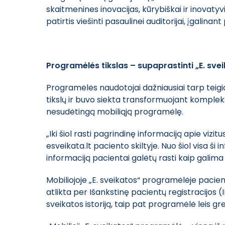
skaitmenines inovacijas, kūrybiškai ir inovat
patirtis viešinti pasaulinei auditorijai, įgalinan
Programėlės tikslas – supaprastinti „E. sve
Programėlės naudotojai dažniausiai tarp teigi
tikslų ir buvo siekta transformuojant kompleksi
nesudėtingą mobiliąją programėlę.
„Iki šiol rasti pagrindinę informaciją apie viz
esveikata.lt paciento skiltyje. Nuo šiol visa š
informaciją pacientai galėtų rasti kaip galima
Mobiliojoje „E. sveikatos“ programėlėje pacienta
atlikta per Išankstinę pacientų registracijos 
sveikatos istoriją, taip pat programėlė leis greit