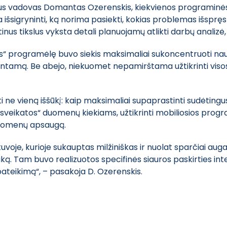
aus vadovas Domantas Ozerenskis, kiekvienos programinės įr
a išsigryninti, ką norima pasiekti, kokias problemas išsprę
ektinus tikslus vyksta detali planuojamų atlikti darbų anali
tos“ programėlę buvo siekis maksimaliai sukoncentruoti naud
ntamą. Be abejo, niekuomet nepamirštama užtikrinti visos 
 ne vieną iššūkį: kaip maksimaliai supaprastinti sudėtingus
„E. sveikatos“ duomenų kiekiams, užtikrinti mobiliosios pro
 duomenų apsaugą.
etuvoje, kurioje sukauptas milžiniškas ir nuolat sparčiai aug
veiką. Tam buvo realizuotos specifinės siauros paskirties int
ateikimą“, – pasakoja D. Ozerenskis.