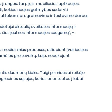
angos, tarp jų ir mobiliosios aplikacijos,
sti, kokias naujas galimybes sudaryti
zė, atliekami programavimo ir testavimo darbai.
otojui aktualią sveikatos informaciją ir
šios jautrios informacijos saugumą“, –
 medicininius procesus, atliepiant įvairiausias
gramėlės greitaveiką, kaip, neaukojant
antis duomenų kiekis. Taigi pirmiausiai reikėjo
egracinės sąsajos, kurios orientuotos į labai