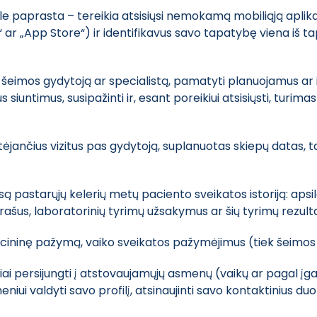
e paprasta – tereikia atsisiųsi nemokamą mobiliąją aplikaci
“ ar „App Store“) ir identifikavus savo tapatybę viena iš t
as šeimos gydytoją ar specialistą, pamatyti planuojamus ar i
 siuntimus, susipažinti ir, esant poreikiui atsisiųsti, tur
ėjančius vizitus pas gydytoją, suplanuotas skiepų datas, ta
isą pastarųjų kelerių metų paciento sveikatos istoriją: ap
įrašus, laboratorinių tyrimų užsakymus ar šių tyrimų rezul
icininę pažymą, vaiko sveikatos pažymėjimus (tiek šeimos 
unkiai persijungti į atstovaujamųjų asmenų (vaikų ar pagal įg
iui valdyti savo profilį, atsinaujinti savo kontaktinius d