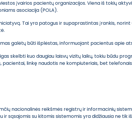
viestos įvairios pacientų organizacijos. Viena iš tokių ak
oniams asociacija (POLA).
ciatyvą. Tai yra patogus ir supaprastintas įrankis, norint už
tė.
umas galėtų būti išplėstas, informuojant pacientus apie atsi
gas skelbti kuo daugiau laisvų vizitų laikų, tokiu būdu pro
ientai, linkę naudotis ne kompiuteriais, bet telefonais i
čių nacionalinės reikšmės registrų ir informacinių sistemų 
 sąsajomis su kitomis sistemomis yra didžiausia ne tik iš 