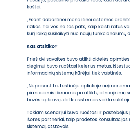
kaštai.
„Esant dabartinei monolitinei sistemos architekt
rizikos. Tai vos ne tas pats, kaip keisti ratus
kurį laiką susilaikyti nuo naujų funkcionalumų
Kas atsitiko?
Prieš dvi savaites buvo atlikti didelės apimti
diegimui buvo ruoštasi kelerius metus, ištestuo
informacinių sistemų kūrėjai, tiek vaistinės.
„Nepaisant to, testinėje aplinkoje neįmanoma a
pirmosiomis dienomis po atliktų atnaujinimų s
bazės apkrovą, dėl ko sistemos veikla sulėtėjo,
Tokiam scenarijui buvo ruoštasi ir pastebėjus
išorės partneriai, taip pradėtos konsultacij
sistemai, atstovais.