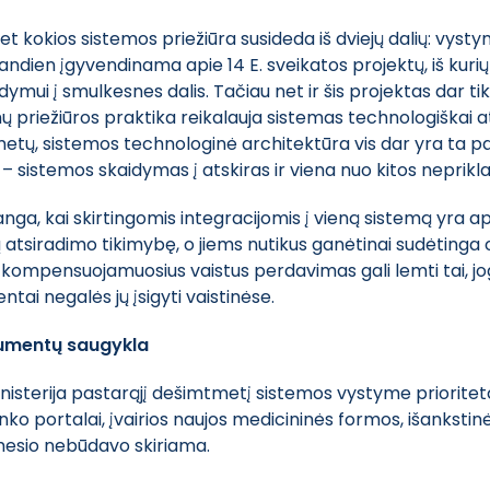
t kokios sistemos priežiūra susideda iš dviejų dalių: vystym
iandien įgyvendinama apie 14 E. sveikatos projektų, iš kuri
dymui į smulkesnes dalis. Tačiau net ir šis projektas dar ti
ų priežiūros praktika reikalauja sistemas technologiškai at
tų, sistemos technologinė architektūra vis dar yra ta pat
– sistemos skaidymas į atskiras ir viena nuo kitos neprikl
ga, kai skirtingomis integracijomis į vieną sistemą yra apj
kdžių atsiradimo tikimybę, o jiems nutikus ganėtinai sudėtinga 
e kompensuojamuosius vaistus perdavimas gali lemti tai, jo
ai negalės jų įsigyti vaistinėse.
umentų saugykla
nisterija pastarąjį dešimtmetį sistemos vystyme priorite
nko portalai, įvairios naujos medicininės formos, išankstinė
mesio nebūdavo skiriama.