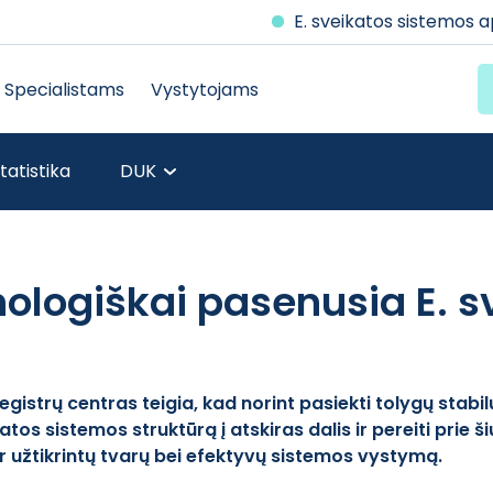
E. sveikatos sistemos 
Specialistams
Vystytojams
tatistika
DUK
ologiškai pasenusia E. sv
Registrų centras teigia, kad norint pasiekti tolygų stabi
katos sistemos struktūrą į atskiras dalis ir pereiti pri
ir užtikrintų tvarų bei efektyvų sistemos vystymą.