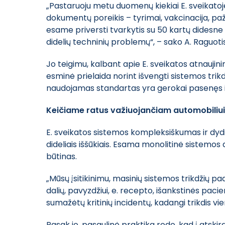
„Pastaruoju metu duomenų kiekiai E. sveikatoje
dokumentų poreikis – tyrimai, vakcinacija, pa
esame priversti tvarkytis su 50 kartų didesne s
didelių techninių problemų“, – sako A. Raguotis
Jo teigimu, kalbant apie E. sveikatos atnauji
esminė prielaida norint išvengti sistemos trik
naudojamas standartas yra gerokai pasenęs i
Keičiame ratus važiuojančiam automobiliui
E. sveikatos sistemos kompleksiškumas ir dydis
dideliais iššūkiais. Esama monolitinė sistemo
būtinas.
„Mūsų įsitikinimu, masinių sistemos trikdžių 
dalių, pavyzdžiui, e. recepto, išankstinės pacie
sumažėtų kritinių incidentų, kadangi trikdis v
Pasak jo, pasaulinė praktika rodo, kad į atski