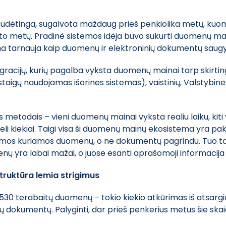
 sudėtinga, sugalvota maždaug prieš penkiolika metų, kuome
o metų. Pradinė sistemos idėja buvo sukurti duomenų main
ema tarnauja kaip duomenų ir elektroninių dokumentų saugy
egracijų, kurių pagalba vyksta duomenų mainai tarp skirtin
er įstaigų naudojamas išorines sistemas), vaistinių, Valstybin
is metodais – vieni duomenų mainai vyksta realiu laiku, ki
deli kiekiai. Taigi visa ši duomenų mainų ekosistema yra pa
temos kuriamos duomenų, o ne dokumentų pagrindu. Tuo ta
omenų yra labai mažai, o juose esanti aprašomoji informaci
truktūra lemia strigimus
0 terabaitų duomenų – tokio kiekio atkūrimas iš atsargini
ių dokumentų. Palyginti, dar prieš penkerius metus šie ska