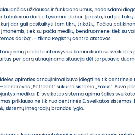
kalaujančias užklausas ir funkcionalumus, nedelsdami diegė
 tobulinimo darbą tęsiami ir dabar. Įprasta, kad po tokių di
r kurį dar gali pasitaikyti tam tikrų trikdžių. Tačiau pati
 įmonėmis, tiek su pačia medikų bendruomene, tiek su vais
stemos darbą“, – tikina Registrų centro atstovas.
s atnaujinimų pradėta intensyviau komunikuoti su sveikatos
 kartus per parą atnaujinama situacija dėl tarpusavio duom
idelės apimties atnaujinimai buvo įdiegti ne tik centrinėje
emų – bendrovės „Softdent“ sukurta sistema „Foxus“. Buvo p
jantys medikai. E. sveikatos sistema apima šalies sveikat
kimas priklauso ne tik nuo centrinės E. sveikatos sistemos, 
ių sistemų integracijų brandos lygio.
ą, dirbame kaip reanimatologai – nuolat stengiamės palaik