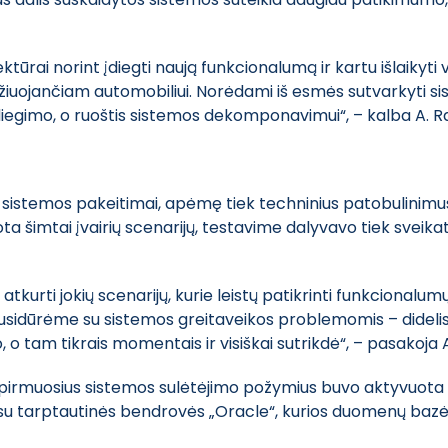
ūrai norint įdiegti naują funkcionalumą ir kartu išlaikyti v
 važiuojančiam automobiliui. Norėdami iš esmės sutvarkyti sis
 diegimo, o ruoštis sistemos dekomponavimui“, – kalba A. R
es sistemos pakeitimai, apėmę tiek techninius patobulinimus
ta šimtai įvairių scenarijų, testavime dalyvavo tiek sveikat
tkurti jokių scenarijų, kurie leistų patikrinti funkcionalum
usidūrėme su sistemos greitaveikos problemomis – didelis 
 o tam tikrais momentais ir visiškai sutrikdė“, – pasakoja A
 pirmuosius sistemos sulėtėjimo požymius buvo aktyvuota k
os su tarptautinės bendrovės „Oracle“, kurios duomenų ba