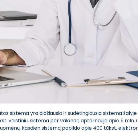
s sistema yra didžiausia ir sudėtingiausia sistema šalyje –
ūkst. vaistinių, sistema per valandą aptarnauja apie 5 mln. už
omenų, kasdien sistemą papildo apie 400 tūkst. elektronin