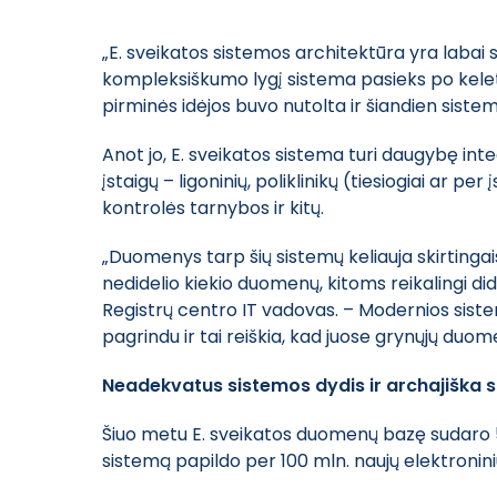
„E. sveikatos sistemos architektūra yra labai
kompleksiškumo lygį sistema pasieks po kelet
pirminės idėjos buvo nutolta ir šiandien sist
Anot jo, E. sveikatos sistema turi daugybę int
įstaigų – ligoninių, poliklinikų (tiesiogiai ar p
kontrolės tarnybos ir kitų.
„Duomenys tarp šių sistemų keliauja skirtinga
nedidelio kiekio duomenų, kitoms reikalingi di
Registrų centro IT vadovas. – Modernios sis
pagrindu ir tai reiškia, kad juose grynųjų du
Neadekvatus sistemos dydis ir archajiška s
Šiuo metu E. sveikatos duomenų bazę sudaro 53
sistemą papildo per 100 mln. naujų elektronin