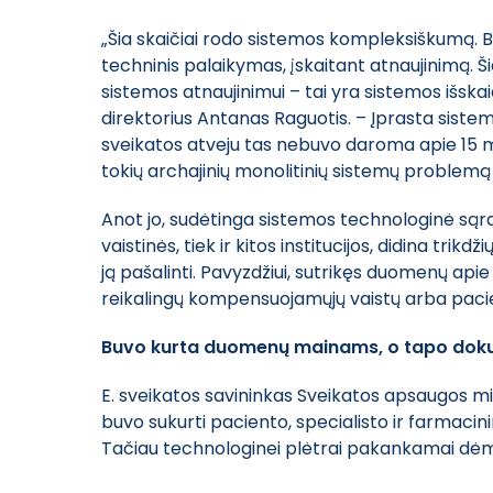
„Šia skaičiai rodo sistemos kompleksiškumą. Be
techninis palaikymas, įskaitant atnaujinimą. Š
sistemos atnaujinimui – tai yra sistemos išskai
direktorius Antanas Raguotis. – Įprasta sistem
sveikatos atveju tas nebuvo daroma apie 15 me
tokių archajinių monolitinių sistemų problemą 
Anot jo, sudėtinga sistemos technologinė sąran
vaistinės, tiek ir kitos institucijos, didina tri
ją pašalinti. Pavyzdžiui, sutrikęs duomenų api
reikalingų kompensuojamųjų vaistų arba pacient
Buvo kurta duomenų mainams, o tapo dok
E. sveikatos savininkas Sveikatos apsaugos mi
buvo sukurti paciento, specialisto ir farmacini
Tačiau technologinei plėtrai pakankamai dė