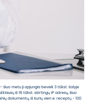
 šiuo metu ji apjungia beveik 3 tūkst. šalyje
klausų iš 16 tūkst. skirtingų IP adresų, šiuo
ių dokumentų, iš kurių vien e. receptų - 100