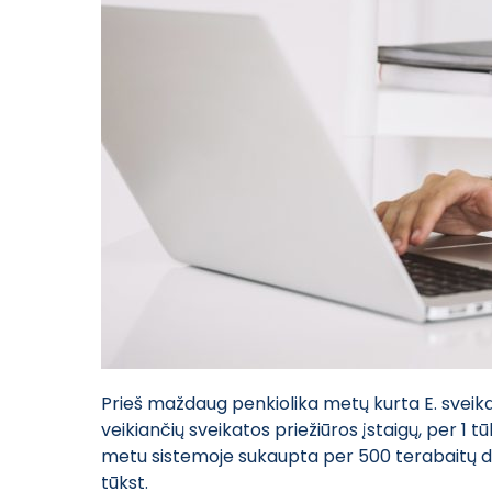
Prieš maždaug penkiolika metų kurta E. sveikato
veikiančių sveikatos priežiūros įstaigų, per 1 t
metu sistemoje sukaupta per 500 terabaitų du
tūkst.