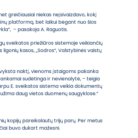
t greičiausiai niekas neįsivaizdavo, kokį
ų platformą, bet laikui bėgant nuo šios
kla“, – pasakoja A. Raguotis.
gų sveikatos priežiūros sistemoje veikiančių
ės ligonių kasos, „Sodros“, Valstybinės vaistų
ti vyksta naktį, vienoms įstaigoms pakanka
kankamai sudėtinga ir nevienalytė, – teigia
rpu E. sveikatos sistema veikia dokumentų
ja užima daug vietos duomenų saugyklose.“
ų kopijų pareikalautų trijų parų. Per metus
ičiai buvo dukart mažesni.