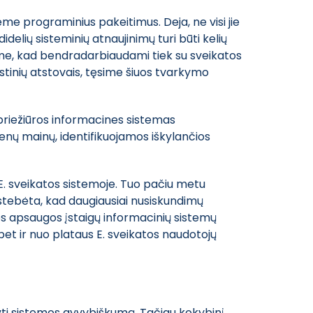
me programinius pakeitimus. Deja, ne visi jie
delių sisteminių atnaujinimų turi būti kelių
kiname, kad bendradarbiaudami tiek su sveikatos
tinių atstovais, tęsime šiuos tvarkymo
 priežiūros informacines sistemas
enų mainų, identifikuojamos iškylančios
 E. sveikatos sistemoje. Tuo pačiu metu
astebėta, kad daugiausiai nusiskundimų
os apsaugos įstaigų informacinių sistemų
bet ir nuo plataus E. sveikatos naudotojų
yti sistemos gyvybiškumą. Tačiau kokybinį