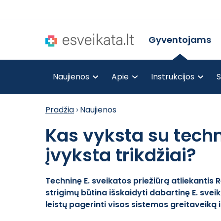
Gyventojams
Naujienos
Apie
Instrukcijos
S
Pradžia
›
Naujienos
Kas vyksta su techn
įvyksta trikdžiai?
Techninę E. sveikatos priežiūrą atliekantis 
strigimų būtina išskaidyti dabartinę E. svei
leistų pagerinti visos sistemos greitaveiką 