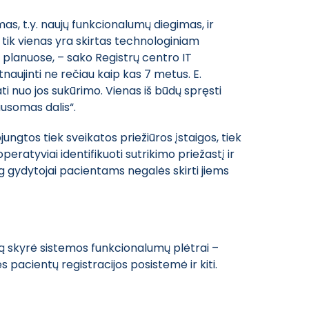
as, t.y. naujų funkcionalumų diegimas, ir
ų tik vienas yra skirtas technologiniam
k planuose, – sako Registrų centro IT
naujinti ne rečiau kaip kas 7 metus. E.
i nuo jos sukūrimo. Vienas iš būdų spręsti
ausomas dalis“.
ungtos tiek sveikatos priežiūros įstaigos, tiek
operatyviai identifikuoti sutrikimo priežastį ir
g gydytojai pacientams negalės skirti jiems
tą skyrė sistemos funkcionalumų plėtrai –
s pacientų registracijos posistemė ir kiti.