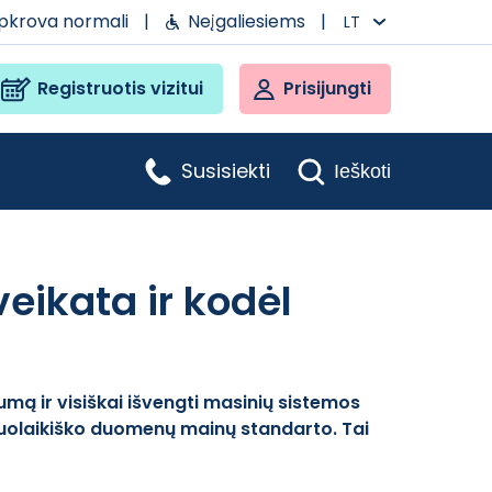
apkrova normali
|
Neįgaliesiems
|
LT
Registruotis vizitui
Prisijungti
Susisiekti
Ieškoti
eikata ir kodėl
lumą ir visiškai išvengti masinių sistemos
e šiuolaikiško duomenų mainų standarto. Tai