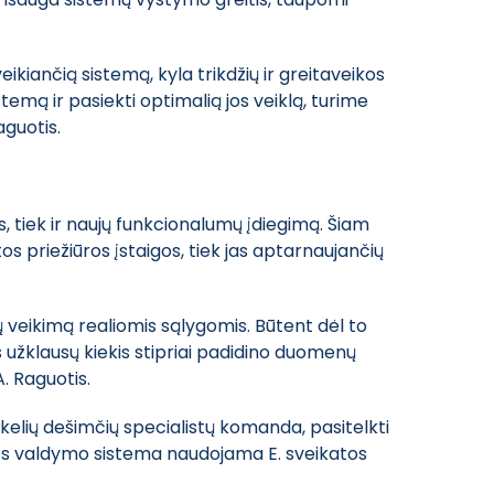
eikiančią sistemą, kyla trikdžių ir greitaveikos
temą ir pasiekti optimalią jos veiklą, turime
aguotis.
, tiek ir naujų funkcionalumų įdiegimą. Šiam
os priežiūros įstaigos, tiek jas aptarnaujančių
ų veikimą realiomis sąlygomis. Būtent dėl to
užklausų kiekis stipriai padidino duomenų
. Raguotis.
elių dešimčių specialistų komanda, pasitelkti
zės valdymo sistema naudojama E. sveikatos