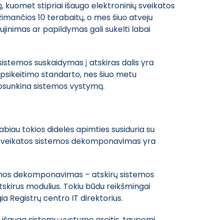
, kuomet stipriai išaugo elektroninių sveikatos
žimančios 10 terabaitų, o mes šiuo atveju
ujinimas ar papildymas gali sukelti labai
sistemos suskaidymas į atskiras dalis yra
 apsikeitimo standarto, nes šiuo metu
apsunkina sistemos vystymą.
abiau tokios didelės apimties susiduria su
 E. sveikatos sistemos dekomponavimas yra
istemos dekomponavimas – atskirų sistemos
 atskirus modulius. Tokiu būdu reikšmingai
a Registrų centro IT direktorius.
, išauga sistemų vystymo greitis, taupomi