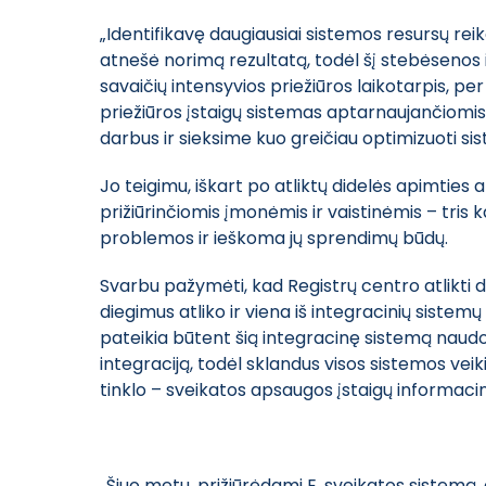
„Identifikavę daugiausiai sistemos resursų rei
atnešė norimą rezultatą, todėl šį stebėsenos ir
savaičių intensyvios priežiūros laikotarpis, pe
priežiūros įstaigų sistemas aptarnaujančiomis
darbus ir sieksime kuo greičiau optimizuoti si
Jo teigimu, iškart po atliktų didelės apimtie
prižiūrinčiomis įmonėmis ir vaistinėmis – tris
problemos ir ieškoma jų sprendimų būdų.
Svarbu pažymėti, kad Registrų centro atlikti d
diegimus atliko ir viena iš integracinių sist
pateikia būtent šią integracinę sistemą naudo
integraciją, todėl sklandus visos sistemos vei
tinklo – sveikatos apsaugos įstaigų informacin
„Šiuo metu, prižiūrėdami E. sveikatos sistem