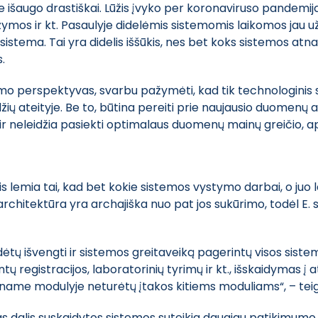
 išaugo drastiškai. Lūžis įvyko per koronaviruso pandemiją
žymos ir kt. Pasaulyje didelėmis sistemomis laikomos jau u
istema. Tai yra didelis iššūkis, nes bet koks sistemos atna
.
nimo perspektyvas, svarbu pažymėti, kad tik technologinis 
džių ateityje. Be to, būtina pereiti prie naujausio duomenų
r neleidžia pasiekti optimalaus duomenų mainų greičio, 
 lemia tai, kad bet kokie sistemos vystymo darbai, o juo l
s architektūra yra archajiška nuo pat jos sukūrimo, todėl
padėtų išvengti ir sistemos greitaveiką pagerintų visos s
ntų registracijos, laboratorinių tyrimų ir kt., išskaidymas į
iename modulyje neturėtų įtakos kitiems moduliams“, – teigi
ras dalis suskaidytos sistemos suteikia daugiau patikimumo