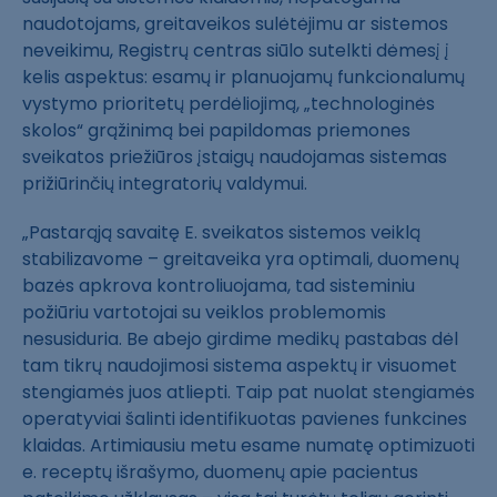
naudotojams, greitaveikos sulėtėjimu ar sistemos
neveikimu, Registrų centras siūlo sutelkti dėmesį į
kelis aspektus: esamų ir planuojamų funkcionalumų
vystymo prioritetų perdėliojimą, „technologinės
skolos“ grąžinimą bei papildomas priemones
sveikatos priežiūros įstaigų naudojamas sistemas
prižiūrinčių integratorių valdymui.
„Pastarąją savaitę E. sveikatos sistemos veiklą
stabilizavome – greitaveika yra optimali, duomenų
bazės apkrova kontroliuojama, tad sisteminiu
požiūriu vartotojai su veiklos problemomis
nesusiduria. Be abejo girdime medikų pastabas dėl
tam tikrų naudojimosi sistema aspektų ir visuomet
stengiamės juos atliepti. Taip pat nuolat stengiamės
operatyviai šalinti identifikuotas pavienes funkcines
klaidas. Artimiausiu metu esame numatę optimizuoti
e. receptų išrašymo, duomenų apie pacientus