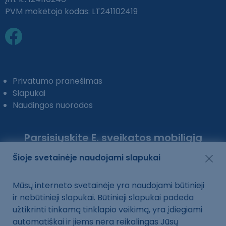
PVM mokėtojo kodas: LT241102419
Privatumo pranešimas
Slapukai
Naudingos nuorodos
Parsisiųskite E. sveikatos mobiliąją
programėlę:
Šioje svetainėje naudojami slapukai
Mūsų interneto svetainėje yra naudojami būtinieji
ir nebūtinieji slapukai. Būtinieji slapukai padeda
užtikrinti tinkamą tinklapio veikimą, yra įdiegiami
automatiškai ir jiems nėra reikalingas Jūsų