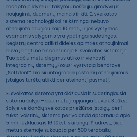
recepto pildymu ir taisymu, nėščiųjų, gimdyvių ir
naujagimių duomenų mainais ir kiti. E. sveikatos
sistema technologiškai reikšmingai nebuvo
atnaujinta daugiau kaip 10 metų ir jos vystymas
esamomis sąlygomis yra ypatingai sudėtingas.
Registrų centro atlikti didelės apimties atnaujinimai
buvo įdiegti ne tik centrinėje E. sveikatos sistemoje.
Tuo pačiu metu diegimus atliko ir vienos iš
integracinių sistemų „Foxus“ vystytoja bendrovė
„Softdent“. Likusių integracinių sistemų atnaujinimus
įstaigos turėtų atlikti per ateinantį pusmetį.
E. sveikatos sistema yra didžiausia ir sudėtingiausia
sistema šalyje – šiuo metu ji apjungia beveik 3 tūkst.
šalyje veikiančių sveikatos priežiūros įstaigų, per 1
tūkst. vaistinių, sistema per valandą aptarnauja apie
5 mln. užklausų iš 16 tūkst. skirtingų IP adresų, šiuo
metu sistemoje sukaupta per 500 terabaitų