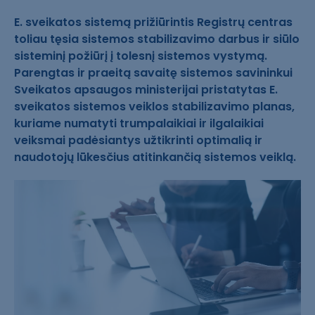
E. sveikatos sistemą prižiūrintis Registrų centras
toliau tęsia sistemos stabilizavimo darbus ir siūlo
sisteminį požiūrį į tolesnį sistemos vystymą.
Parengtas ir praeitą savaitę sistemos savininkui
Sveikatos apsaugos ministerijai pristatytas E.
sveikatos sistemos veiklos stabilizavimo planas,
kuriame numatyti trumpalaikiai ir ilgalaikiai
veiksmai padėsiantys užtikrinti optimalią ir
naudotojų lūkesčius atitinkančią sistemos veiklą.