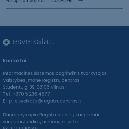
Puslapis atnaujintas:
2025-12-16
Kontaktai
Informacinės sistemos pagrindinis tvarkytojas:
Valstybės įmonė Registrų centras
Studentų g. 39, 08106 Vilnius
Tel.: +370 5 236 4577
El. p.:
e.sveikata@registrucentras.lt
Duomenys apie Registrų centrą kaupiami ir
saugomi Juridinių asmenų registre
Įm. k.: 124110246