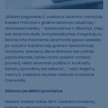
„Būdami pagrindiniu E. sveikatos sistemos tvarkytoju
kasdien matome ir girdime sistemos naudotojų –
dažniausiai medikų – nusiskundimus ir lūkesčius. Deja,
bet sistemos dydis, kompleksiškumas, integracijų su
kitomis informacinėmis sistemomis gausa neleidžia
jos vystyti ir tobulinti taip greitai ir lanksčiai kaip
norėtume. Kiekvieną diena dirbame ties įvairiais
patobulinimais, tačiau norint pasiekti rimtesnį
proveržį reikia sisteminio požiūrio ir konkrečių
bendrų sprendimų bei veiksmų“, – sako Registrų
centro E. sveikatos skyriaus vadovas Domantas
Ozerenskis.
Siūloma perdėlioti prioritetus
Siekiant mažinti rizikas dėl E. sveikatos incidentų,
susijusių su sistemos klaidomis, nepatogumu