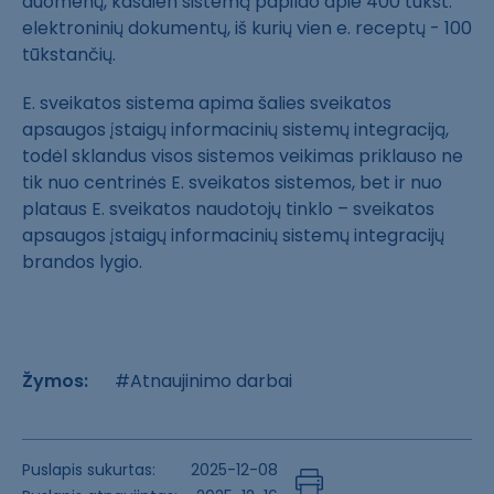
duomenų, kasdien sistemą papildo apie 400 tūkst.
elektroninių dokumentų, iš kurių vien e. receptų - 100
tūkstančių.
E. sveikatos sistema apima šalies sveikatos
apsaugos įstaigų informacinių sistemų integraciją,
todėl sklandus visos sistemos veikimas priklauso ne
tik nuo centrinės E. sveikatos sistemos, bet ir nuo
plataus E. sveikatos naudotojų tinklo – sveikatos
apsaugos įstaigų informacinių sistemų integracijų
brandos lygio.
Žymos:
#Atnaujinimo darbai
Puslapis sukurtas:
2025-12-08