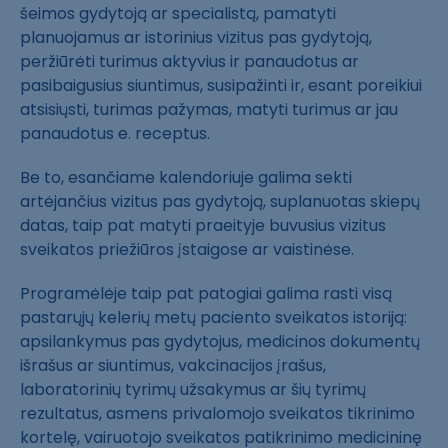
šeimos gydytoją ar specialistą, pamatyti
planuojamus ar istorinius vizitus pas gydytoją,
peržiūrėti turimus aktyvius ir panaudotus ar
pasibaigusius siuntimus, susipažinti ir, esant poreikiui
atsisiųsti, turimas pažymas, matyti turimus ar jau
panaudotus e. receptus.
Be to, esančiame kalendoriuje galima sekti
artėjančius vizitus pas gydytoją, suplanuotas skiepų
datas, taip pat matyti praeityje buvusius vizitus
sveikatos priežiūros įstaigose ar vaistinėse.
Programėlėje taip pat patogiai galima rasti visą
pastarųjų kelerių metų paciento sveikatos istoriją:
apsilankymus pas gydytojus, medicinos dokumentų
išrašus ar siuntimus, vakcinacijos įrašus,
laboratorinių tyrimų užsakymus ar šių tyrimų
rezultatus, asmens privalomojo sveikatos tikrinimo
kortelę, vairuotojo sveikatos patikrinimo medicininę