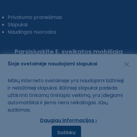
Privatumo pranešimas
Slapukai
Naudingos nuorodos
Parsisiųskite E. sveikatos mobiliąją
programėlę:
Šioje svetainėje naudojami slapukai
Mūsų interneto svetainėje yra naudojami būtinieji
ir nebūtinieji slapukai. Būtinieji slapukai padeda
užtikrinti tinkamą tinklapio veikimą, yra įdiegiami
automatiškai ir jiems nėra reikalingas Jūsų
sutikimas.
Daugiau informacijos ›
Sutinku