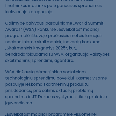
finalininkus ir atrinks po 5 geriausius sprendimus
kiekvienoje kategorijoje.
Galimybę dalyvauti pasauliniame „World Summit
Awards“ (WSA) konkurse „esveikatos“ mobilioji
programėlė iškovojo praėjusiais metais laimėjusi
nacionaliniame skaitmeninių inovacijų konkurse
„Skaitmeninis knygnešys 2025“, kurį,
bendradarbiaudama su WSA, organizuoja Valstybės
skaitmeninių sprendimų agentūra.
WSA didžiausią dėmesį skiria socialiniam
technologinių sprendimų poveikiui. Kasmet visame
pasaulyje ieškoma skaitmeninių produktų,
prisidedančių prie šalims aktualių problemų
sprendimo ir JT Darnaus vystymosi tikslų praktinio
įgyvendinimo.
„Esveikatos“ mobilioji programėlė visuomenei