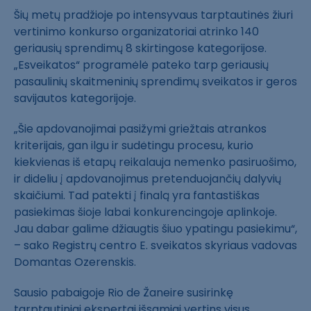
Šių metų pradžioje po intensyvaus tarptautinės žiuri
vertinimo konkurso organizatoriai atrinko 140
geriausių sprendimų 8 skirtingose kategorijose.
„Esveikatos“ programėlė pateko tarp geriausių
pasaulinių skaitmeninių sprendimų sveikatos ir geros
savijautos kategorijoje.
„Šie apdovanojimai pasižymi griežtais atrankos
kriterijais, gan ilgu ir sudėtingu procesu, kurio
kiekvienas iš etapų reikalauja nemenko pasiruošimo,
ir dideliu į apdovanojimus pretenduojančių dalyvių
skaičiumi. Tad patekti į finalą yra fantastiškas
pasiekimas šioje labai konkurencingoje aplinkoje.
Jau dabar galime džiaugtis šiuo ypatingu pasiekimu“,
– sako Registrų centro E. sveikatos skyriaus vadovas
Domantas Ozerenskis.
Sausio pabaigoje Rio de Žaneire susirinkę
tarptautiniai ekspertai išsamiai vertins visus