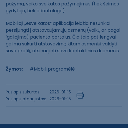
pažymą, vaiko sveikatos pažymėjimus (tiek šeimos
gydytojo, tiek odontologo).
Mobilioji „esveikatos“ aplikacija leidžia nesunkiai
persijungti į atstovaujamųjų asmenų (vaikų ar pagal
įgaliojimą) paciento portalus. Čia taip pat lengvai
galima sukurti atstovavimą kitam asmeniui valdyti
savo profilį, atsinaujinti savo kontaktinius duomenis.
Žymos:
#Mobili programėlė
Puslapis sukurtas:
2026-01-15
Puslapis atnaujintas:
2026-01-15