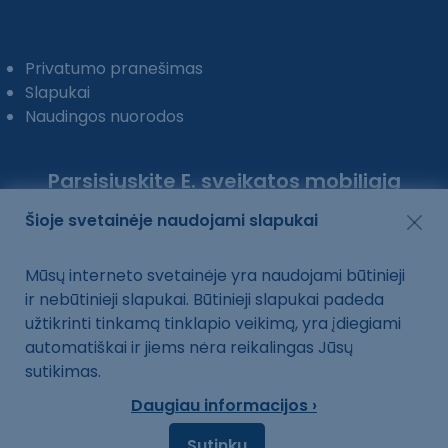
Privatumo pranešimas
Slapukai
Naudingos nuorodos
Parsisiųskite E. sveikatos mobiliąją
programėlę:
Šioje svetainėje naudojami slapukai
Mūsų interneto svetainėje yra naudojami būtinieji
ir nebūtinieji slapukai. Būtinieji slapukai padeda
užtikrinti tinkamą tinklapio veikimą, yra įdiegiami
automatiškai ir jiems nėra reikalingas Jūsų
sutikimas.
Daugiau informacijos ›
Sutinku