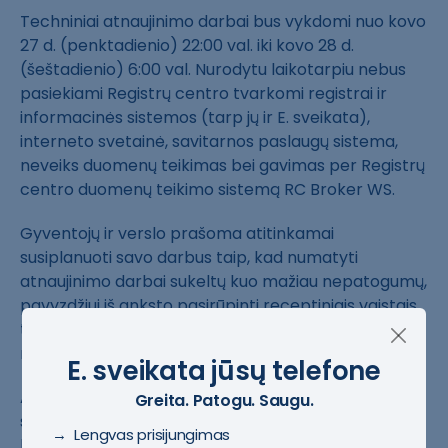
Techniniai atnaujinimo darbai bus vykdomi nuo kovo
27 d. (penktadienio) 22:00 val. iki kovo 28 d.
(šeštadienio) 6:00 val. Nurodytu laikotarpiu nebus
pasiekiami Registrų centro tvarkomi registrai ir
informacinės sistemos (tarp jų ir E. sveikata),
interneto svetainė, savitarnos paslaugų sistema,
neveiks duomenų teikimas bei gavimas per Registrų
centro duomenų teikimo sistemą RC Broker WS.
Gyventojų ir verslo prašoma atitinkamai
susiplanuoti savo darbus taip, kad numatyti
atnaujinimo darbai sukeltų kuo mažiau nepatogumų,
pavyzdžiui iš anksto pasirūpinti receptiniais vaistais
tam atvejui, jei dėl E. sveikatos sistemos trikdžių
nebūtų galimybės jų įsigyti vaistinėse.
E. sveikata jūsų telefone
Atkreipiamas dėmesys, kad po atnaujinimų galimi
Greita. Patogu. Saugu.
sistemų veikimo trikdžiai, bet Registrų centro IT
→ Lengvas prisijungimas
komanda bus pasirengusi operatyviai juos pašalinti.