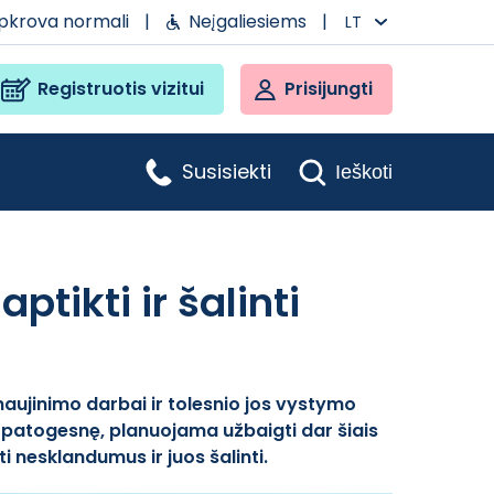
apkrova normali
|
Neįgaliesiems
|
LT
Registruotis vizitui
Prisijungti
Susisiekti
Ieškoti
ptikti ir šalinti
aujinimo darbai ir tolesnio jos vystymo
r patogesnę, planuojama užbaigti dar šiais
i nesklandumus ir juos šalinti.