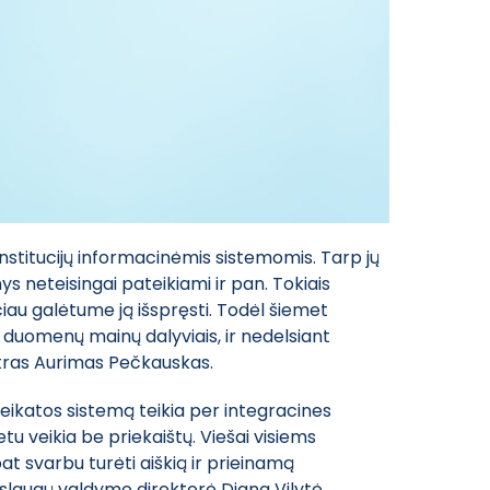
ų institucijų informacinėmis sistemomis. Tarp jų
neteisingai pateikiami ir pan. Tokiais
čiau galėtume ją išspręsti. Todėl šiemet
is duomenų mainų dalyviais, ir nedelsiant
stras Aurimas Pečkauskas.
sveikatos sistemą teikia per integracines
u veikia be priekaištų. Viešai visiems
at svarbu turėti aiškią ir prieinamą
paslaugų valdymo direktorė Diana Vilytė.