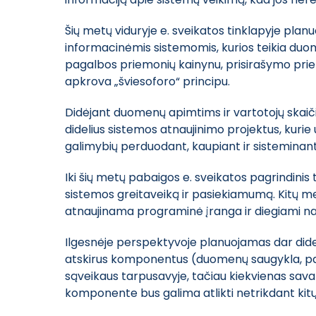
Šių metų viduryje e. sveikatos tinklapyje plan
informacinėmis sistemomis, kurios teikia duom
pagalbos priemonių kainynu, prisirašymo prie 
apkrova „šviesoforo“ principu.
Didėjant duomenų apimtims ir vartotojų skaiči
didelius sistemos atnaujinimo projektus, kuri
galimybių perduodant, kaupiant ir sisteminant
Iki šių metų pabaigos e. sveikatos pagrindinis 
sistemos greitaveiką ir pasiekiamumą. Kitų me
atnaujinama programinė įranga ir diegiami na
Ilgesnėje perspektyvoje planuojamas dar di
atskirus komponentus (duomenų saugykla, pacie
sąveikaus tarpusavyje, tačiau kiekvienas sava
komponente bus galima atlikti netrikdant ki