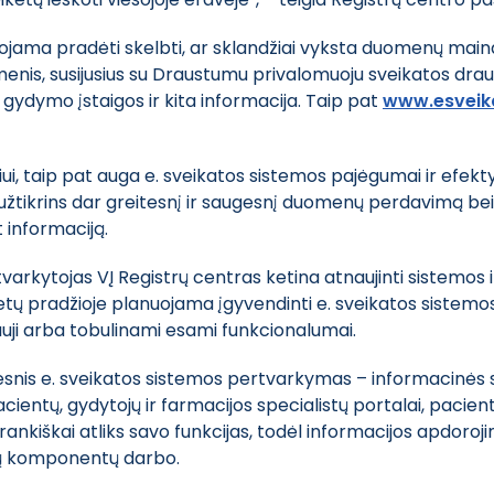
uojama pradėti skelbti, ar sklandžiai vyksta duomenų maina
enis, susijusius su Draustumu privalomuoju sveikatos drau
gydymo įstaigos ir kita informacija. Taip pat
www.esveika
ui, taip pat auga e. sveikatos sistemos pajėgumai ir efek
e užtikrins dar greitesnį ir saugesnį duomenų perdavimą b
 informaciją.
tvarkytojas VĮ Registrų centras ketina atnaujinti sistemos 
tų pradžioje planuojama įgyvendinti e. sveikatos sistemos
uji arba tobulinami esami funkcionalumai.
desnis e. sveikatos sistemos pertvarkymas – informacin
ntų, gydytojų ir farmacijos specialistų portalai, pacient
rankiškai atliks savo funkcijas, todėl informacijos apdoro
tų komponentų darbo.