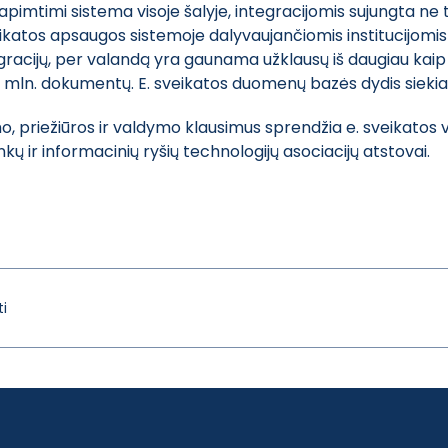
apimtimi sistema visoje šalyje, integracijomis sujungta ne t
veikatos apsaugos sistemoje dalyvaujančiomis institucijomis
gracijų, per valandą yra gaunama užklausų iš daugiau kaip 2
 mln. dokumentų. E. sveikatos duomenų bazės dydis siekia
 priežiūros ir valdymo klausimus sprendžia e. sveikatos va
ninkų ir informacinių ryšių technologijų asociacijų atstovai.
i