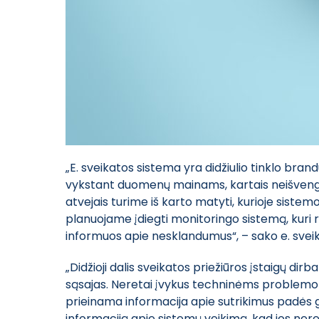
„E. sveikatos sistema yra didžiulio tinklo brand
vykstant duomenų mainams, kartais neišvengia
atvejais turime iš karto matyti, kurioje sistem
planuojame įdiegti monitoringo sistemą, kuri re
informuos apie nesklandumus“, – sako e. svei
„Didžioji dalis sveikatos priežiūros įstaigų di
sąsajas. Neretai įvykus techninėms problemoms 
prieinama informacija apie sutrikimus padės gr
informaciją apie sistemų veikimą, kad jos nere