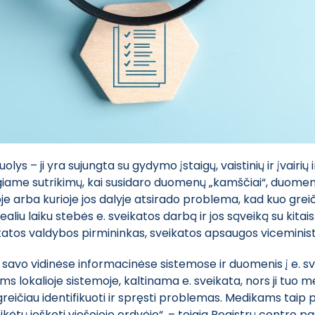
uolys – ji yra sujungta su gydymo įstaigų, vaistinių ir įvairi
me sutrikimų, kai susidaro duomenų „kamščiai“, duomenys 
oje arba kurioje jos dalyje atsirado problema, kad kuo grei
aliu laiku stebės e. sveikatos darbą ir jos sąveiką su kita
katos valdybos pirmininkas, sveikatos apsaugos vicemini
rba savo vidinėse informacinėse sistemose ir duomenis į e. 
lokalioje sistemoje, kaltinama e. sveikata, nors ji tuo met
eičiau identifikuoti ir spręsti problemas. Medikams taip p
ikėtų ieškoti viešojoje erdvėje“, – teigia Registrų centro 