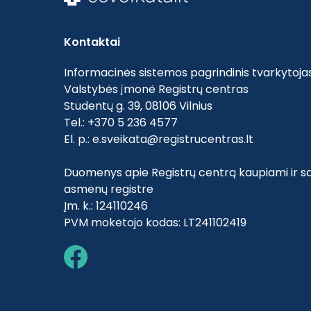
Kontaktai
Informacinės sistemos pagrindinis tvarkytojas
Valstybės įmonė Registrų centras
Studentų g. 39, 08106 Vilnius
Tel.: +370 5 236 4577
El. p.:
e.sveikata@registrucentras.lt
Duomenys apie Registrų centrą kaupiami ir sa
asmenų registre
Įm. k.: 124110246
PVM mokėtojo kodas: LT241102419