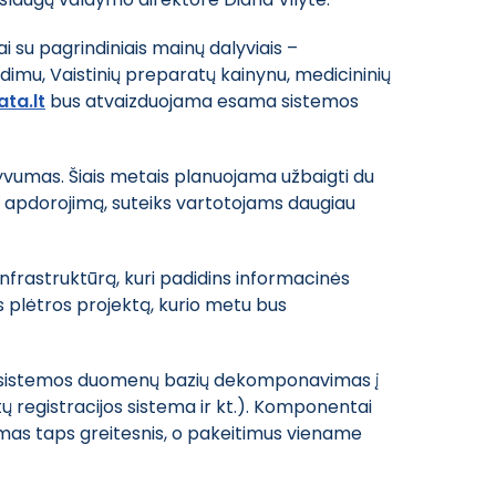
i su pagrindiniais mainų dalyviais –
dimu, Vaistinių preparatų kainynu, medicininių
ta.lt
bus atvaizduojama esama sistemos
tyvumas. Šiais metais planuojama užbaigti du
ei apdorojimą, suteiks vartotojams daugiau
infrastruktūrą, kuri padidins informacinės
 plėtros projektą, kurio metu bus
ės sistemos duomenų bazių dekomponavimas į
ų registracijos sistema ir kt.). Komponentai
jimas taps greitesnis, o pakeitimus viename