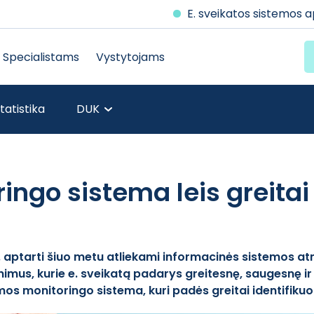
E. sveikatos sistemos 
Specialistams
Vystytojams
tatistika
DUK
ngo sistema leis greitai a
. aptarti šiuo metu atliekami informacinės sistemos atn
nimus, kurie e. sveikatą padarys greitesnę, saugesnę i
os monitoringo sistema, kuri padės greitai identifikuot