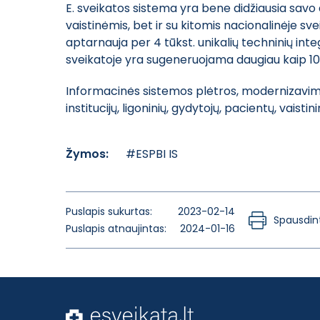
E. sveikatos sistema yra bene didžiausia savo 
vaistinėmis, bet ir su kitomis nacionalinėje s
aptarnauja per 4 tūkst. unikalių techninių inte
sveikatoje yra sugeneruojama daugiau kaip 10
Informacinės sistemos plėtros, modernizavimo,
institucijų, ligoninių, gydytojų, pacientų, vaisti
Žymos:
#ESPBI IS
Puslapis sukurtas:
2023-02-14
Spausdint
Puslapis atnaujintas:
2024-01-16