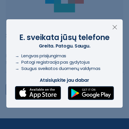
E. sveikata jūsų telefone
#Mokomieji filmukai
2023-03-25
Mokomieji filmukai
Greita. Patogu. Saugu.
Mokamieji filmu​kai apie e. sve​ikatą ir sistem​os
→ Lengvas prisijungimas
→ Patogi registracija pas gydytojus
funcionalumu​s
→ Saugus sveikatos duomenų valdymas
Atsisiųskite jau dabar
1