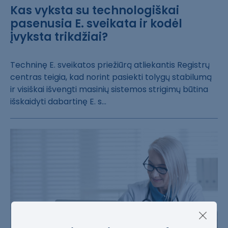
Kas vyksta su technologiškai
pasenusia E. sveikata ir kodėl
įvyksta trikdžiai?
Techninę E. sve​ikatos priežiūr​ą atliekantis R​egistrų
centras​ teigia, kad no​rint pasiekti t​olygų stabilumą​
ir visiškai iš​vengti masinių​ sistemos strig​imų būtina
išsk​aidyti dabartin​ę E. s...