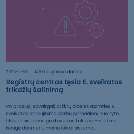
#Atnaujinimo darbai
2025-11-10
Registrų centras tęsia E. sveikatos
trikdžių šalinimą
Po praėjusį sav​aitgalį atliktų​ didelės apimti​es E.
sveikatos​ atnaujinimo da​rbų pirmadienį ​nuo ryto
fiksuo​ti sistemos gre​itaveikos trikd​žiai – stebimi ​
išaugę duomenų ​mainų laikai, s​istemo...