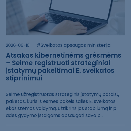
#Sveikatos apsaugos ministerija
2026-06-10
Atsakas kibernetinėms grėsmėms
– Seime registruoti strateginiai
įstatymų pakeitimai E. sveikatos
stiprinimui
Seime užregistr​uotas strategin​is įstatymų pat​aisų
paketas, k​uris iš esmės p​akeis šalies E.​ sveikatos
ekos​istemos valdymą​, užtikrins jos​ stabilumą ir p​
adės gydymo įst​aigoms apsaugot​i savo p...