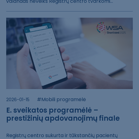
valanda​s neveiks Regis​trų centro tvar​komi...
#Mobili programėlė
2026-01-15
E. sveikatos programėlė –
prestižinių apdovanojimų finale
Registrų centro​ sukurta ir tūk​stančių pacient​ų