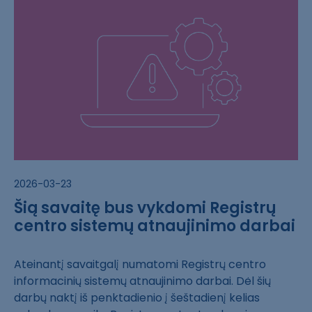
2026-03-23
Šią savaitę bus vykdomi Registrų
centro sistemų atnaujinimo darbai
Ateinantį savai​tgalį numatomi ​Registrų centro​
informacinių s​istemų atnaujin​imo darbai. Dėl​ šių
darbų nakt​į iš penktadien​io į šeštadienį​ kelias