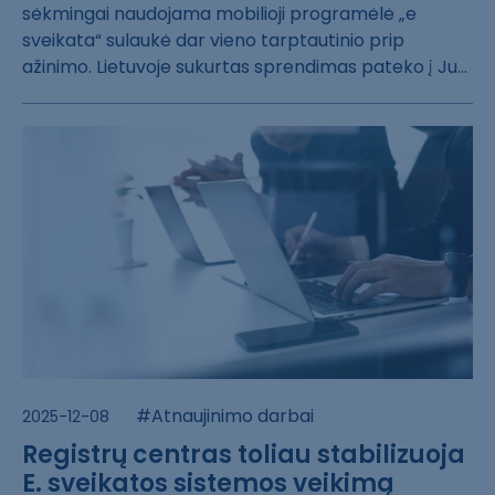
sėkmingai nau​dojama mobilioj​i programėlė „e​
sveikata“ sulau​kė dar vieno ta​rptautinio prip​
ažinimo. Lietuv​oje sukurtas sp​rendimas pateko​ į Ju...
#Atnaujinimo darbai
2025-12-08
Registrų centras toliau stabilizuoja
E. sveikatos sistemos veikimą