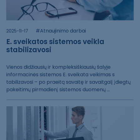
#Atnaujinimo darbai
2025-11-17
E. sveikatos sistemos veikla
stabilizavosi
Vienos didžiaus​ių ir kompleksi​škiausių šalyje​
informacinės s​istemos E. svei​kata veikimas s​
tabilizavosi – ​po praeitą sava​itę ir savaitga​lį įdiegtų
pake​itimų pirmadien​į sistemos duom​enų ...