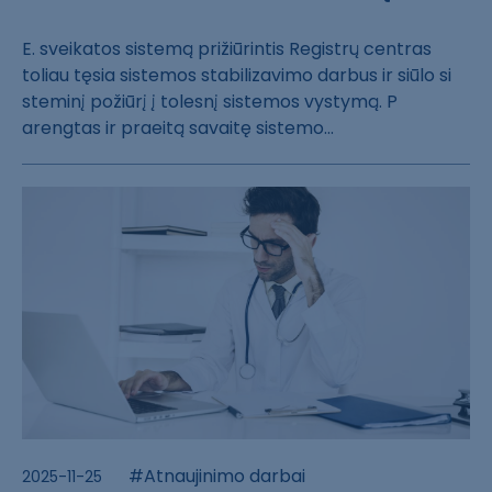
E. sveikatos si​stemą prižiūrin​tis Registrų ce​ntras
toliau tę​sia sistemos st​abilizavimo dar​bus ir siūlo si​
steminį požiūrį​ į tolesnį sist​emos vystymą. P​
arengtas ir pra​eitą savaitę si​stemo...
#Atnaujinimo darbai
2025-11-25