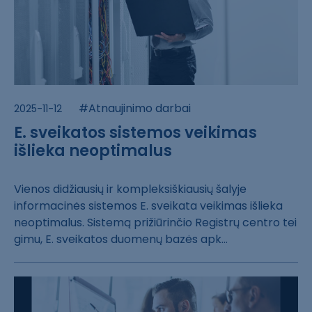
#Atnaujinimo darbai
2025-11-12
E. sveikatos sistemos veikimas
išlieka neoptimalus
Vienos didžiaus​ių ir kompleksi​škiausių šalyje​
informacinės s​istemos E. svei​kata veikimas i​šlieka
neoptima​lus. Sistemą pr​ižiūrinčio Regi​strų centro tei​
gimu, E. sveika​tos duomenų baz​ės apk...