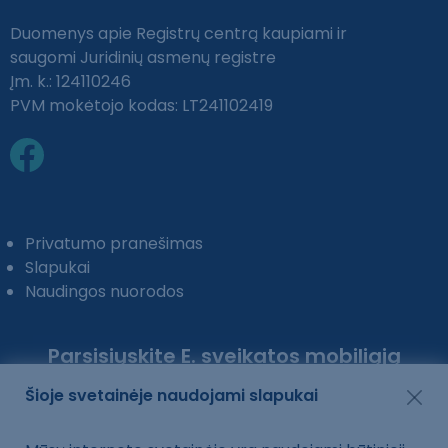
Duomenys apie Registrų centrą kaupiami ir
saugomi Juridinių asmenų registre
Įm. k.: 124110246
PVM mokėtojo kodas: LT241102419
Privatumo pranešimas
Slapukai
Naudingos nuorodos
Parsisiųskite E. sveikatos mobiliąją
programėlę:
Šioje svetainėje naudojami slapukai