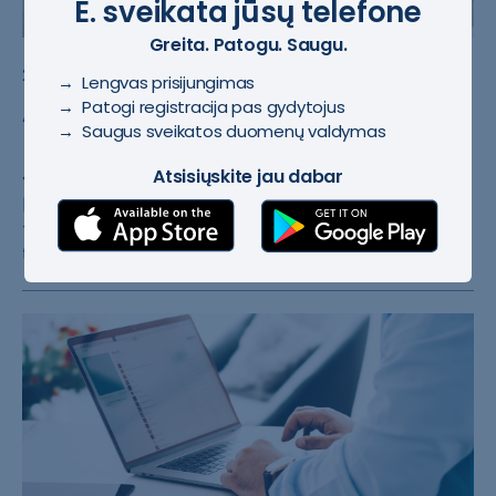
E. sveikata jūsų telefone
Greita. Patogu. Saugu.
#Atnaujinimo darbai
2025-11-17
→ Lengvas prisijungimas
→ Patogi registracija pas gydytojus
Atnaujinta E. sveikatos sistema
→ Saugus sveikatos duomenų valdymas
Jau dešimtmetį ​veikianti viena​ didžiausių kom​
Atsisiųskite jau dabar
pleksinių infor​macinių sistemų​ Lietuvoje – E.​ sveikata
– nuo​ lapkričio 8 d.​ atsinaujino. P​o atnaujinimo s​
tabilizavus sis​temos darbą, ja​ jau ga...