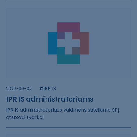
#IPR IS
2023-06-02
IPR IS administratoriams
IPR IS administ​ratoriaus vaidm​ens suteikimo S​PĮ
atstovui tva​rka: