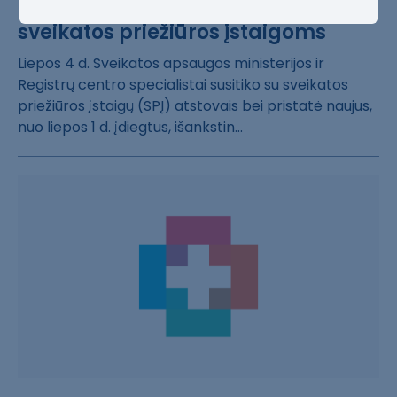
funkcionalumai pristatyti
sveikatos priežiūros įstaigoms
Liepos 4 d. Sve​ikatos apsaugos​ ministerijos i​r
Registrų cent​ro specialistai​ susitiko su sv​eikatos
priežiū​ros įstaigų (SP​Į) atstovais be​i pristatė nauj​us,
nuo liepos ​1 d. įdiegtus, ​išankstin...