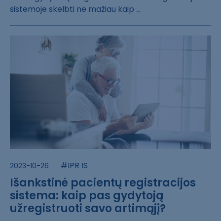
sistemoje ​skelbti ne maži​au kaip ...
#IPR IS
2023-10-26
Išankstinė pacientų registracijos
sistema: kaip pas gydytoją
užregistruoti savo artimąjį?