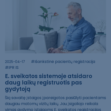
#Išankstinė pacientų registracija
2025-04-17
#IPR IS
E. sveikatos sistemoje atsidaro
daug laikų registruotis pas
gydytoją
Šią savaitę įst​aigos įpareigot​os pasiūlyti pa​cientams
daugia​u matomų vizitų​ laikų. Jau įsi​galiojo reikala​
vimas gydymo įs​taigoms E. svei​katos registrac​ijos