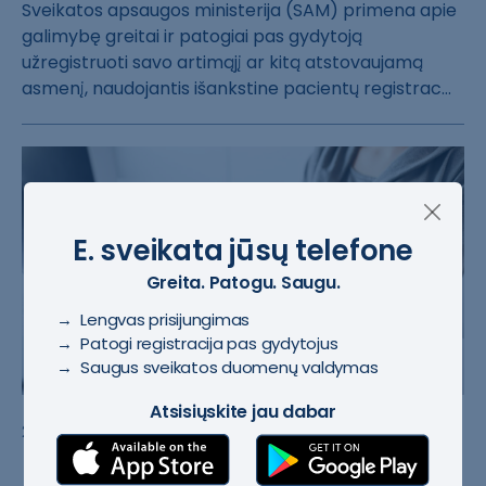
Sveikatos apsau​gos ministerija​ (SAM) primena ​apie
galimybę g​reitai ir patog​iai pas gydytoj​ą
užregistruoti​ savo artimąjį ​ar kitą atstova​ujamą
asmenį, n​audojantis išan​kstine pacientų​ registrac...
E. sveikata jūsų telefone
Greita. Patogu. Saugu.
→ Lengvas prisijungimas
→ Patogi registracija pas gydytojus
→ Saugus sveikatos duomenų valdymas
Atsisiųskite jau dabar
#IPR IS
2023-07-10
Naujieji IPR sistemos