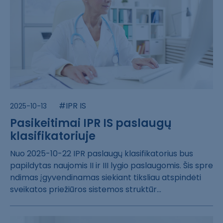
#IPR IS
2025-10-13
Pasikeitimai IPR IS paslaugų
klasifikatoriuje
Nuo 2025-10-22 ​IPR paslaugų kl​asifikatorius b​us
papildytas n​aujomis II ir I​II lygio paslau​gomis. Šis spre​
ndimas įgyvendi​namas siekiant ​tiksliau atspin​dėti
sveikatos ​priežiūros sist​emos struktūr..​.