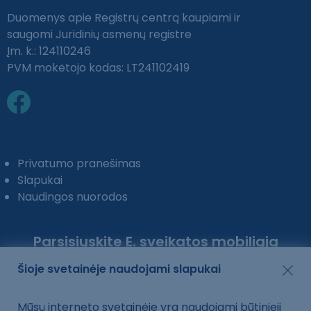
Duomenys apie Registrų centrą kaupiami ir
saugomi Juridinių asmenų registre
Įm. k.: 124110246
PVM mokėtojo kodas: LT241102419
Privatumo pranešimas
Slapukai
Naudingos nuorodos
Parsisiųskite E. sveikatos mobiliąją
programėlę:
Šioje svetainėje naudojami slapukai
Mūsų interneto svetainėje yra naudojami būtinieji